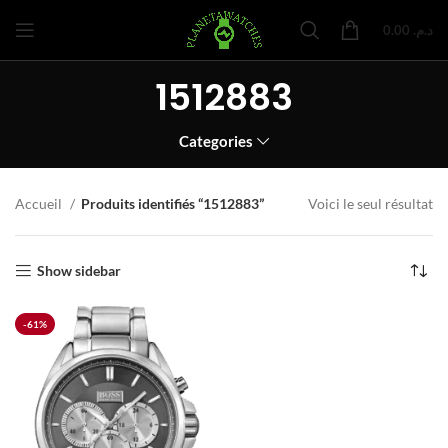
0.00
د.م.
1512883
Categories
Accueil
Produits identifiés “1512883”
Voici le seul résultat
Show sidebar
-61%