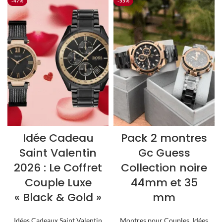
-47%
-55%
Idée Cadeau
Pack 2 montres
Saint Valentin
Gc Guess
2026 : Le Coffret
Collection noire
Couple Luxe
44mm et 35
« Black & Gold »
mm
Idées Cadeaux Saint Valentin
Montres pour Couples
,
Idées