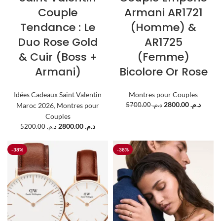
Couple
Armani AR1721
Tendance : Le
(Homme) &
Duo Rose Gold
AR1725
& Cuir (Boss +
(Femme)
Armani)
Bicolore Or Rose
Idées Cadeaux Saint Valentin
Montres pour Couples
2800.00
د.م.
Maroc 2026
,
Montres pour
5700.00
د.م.
Couples
2800.00
د.م.
5200.00
د.م.
-38%
-38%