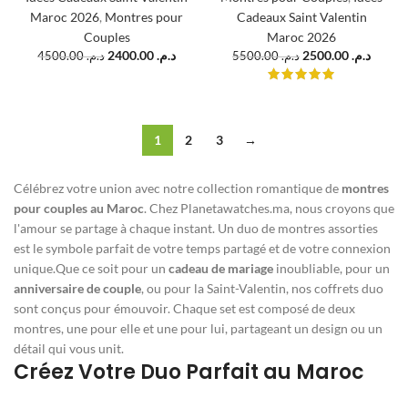
Maroc 2026
,
Montres pour
Cadeaux Saint Valentin
Couples
Maroc 2026
2400.00
د.م.
2500.00
د.م.
4500.00
د.م.
5500.00
د.م.
1
2
3
→
Célébrez votre union avec notre collection romantique de
montres
pour couples au Maroc
. Chez Planetawatches.ma, nous croyons que
l'amour se partage à chaque instant. Un duo de montres assorties
est le symbole parfait de votre temps partagé et de votre connexion
unique.Que ce soit pour un
cadeau de mariage
inoubliable, pour un
anniversaire de couple
, ou pour la Saint-Valentin, nos coffrets duo
sont conçus pour émouvoir. Chaque set est composé de deux
montres, une pour elle et une pour lui, partageant un design ou un
détail qui vous unit.
Créez Votre Duo Parfait au Maroc