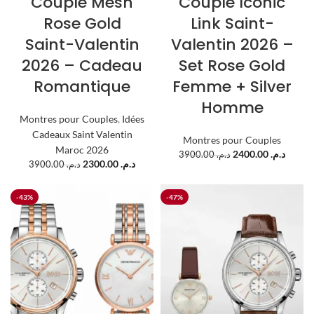
Couple Mesh
Couple Iconic
Rose Gold
Link Saint-
Saint-Valentin
Valentin 2026 –
2026 – Cadeau
Set Rose Gold
Romantique
Femme + Silver
Homme
Montres pour Couples
,
Idées
Cadeaux Saint Valentin
Montres pour Couples
Maroc 2026
2400.00
د.م.
3900.00
د.م.
2300.00
د.م.
3900.00
د.م.
-43%
-47%