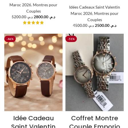
Maroc 2026
,
Montres pour
Idées Cadeaux Saint Valentin
Couples
Maroc 2026
,
Montres pour
2800.00
د.م.
5200.00
د.م.
Couples
2500.00
د.م.
4500.00
د.م.
-46%
-51%
Idée Cadeau
Coffret Montre
Saint Valentin
Couple Emporio