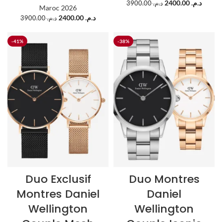
2400.00
د.م.
3900.00
د.م.
Maroc 2026
2400.00
د.م.
3900.00
د.م.
-41%
-38%
Duo Exclusif
Duo Montres
Montres Daniel
Daniel
Wellington
Wellington