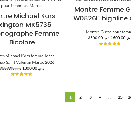
Montre Femme G
tre Michael Kors
W0826l1 highline 
xington MK5735
onographe Femme
Montre Guess pour fem
1600.00
د.م
3500.00
د.م.
Bicolore
es Michael Kors femme
,
Idées
ux Saint Valentin Maroc 2026
1300.00
د.م.
3500.00
د.م.
1
2
3
4
…
15
1