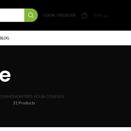
LOGIN / REGISTER
0.00
د.م.
BLOG
e
FEMME
MONTRES POUR COUPLES
31 Products