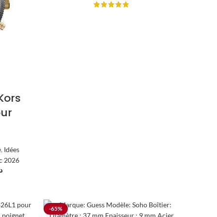
Kors
our
e
,
Idées
c 2026
.
-65%