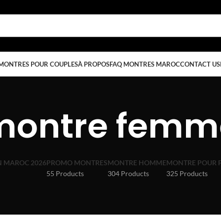
MONTRES POUR COUPLES
À PROPOS
FAQ MONTRES MAROC
CONTACT US
montre femm
N MAROC 2026
PROMO MONTRES
MONTRE HOMME
MONTRE POUR 
55 Products
304 Products
325 Products