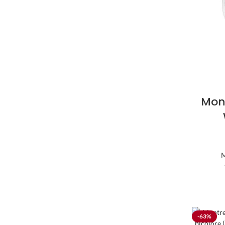
Mon
M
-63%