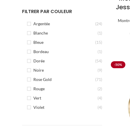
Jes
FILTRER PAR COULEUR
Montr
Argentée
(24)
Blanche
(1)
Bleue
(15)
Bordeau
(1)
Dorée
(54)
-50%
Noire
(9)
Rose Gold
(71)
Rouge
(2)
Vert
(4)
Violet
(4)