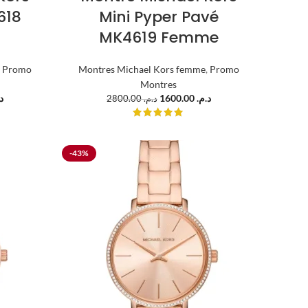
618
Mini Pyper Pavé
MK4619 Femme
,
Promo
Montres Michael Kors femme
,
Promo
Montres
.
1600.00
د.م.
2800.00
د.م.
-43%