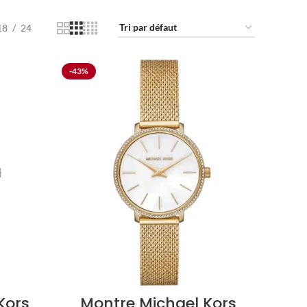
18
24
-43%
Kors
Montre Michael Kors