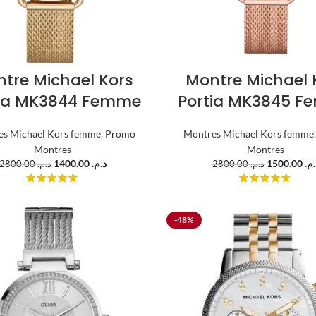
tre Michael Kors
Montre Michael 
tia MK3844 Femme
Portia MK3845 
es Michael Kors femme
,
Promo
Montres Michael Kors femme
Montres
Montres
1400.00
د.م.
1500.00
د.م
2800.00
د.م.
2800.00
د.م.
-48%