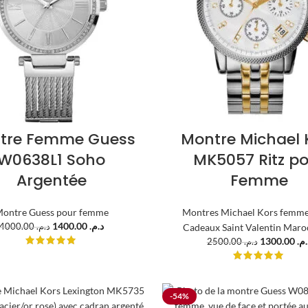
tre Femme Guess
Montre Michael 
W0638L1 Soho
MK5057 Ritz p
Argentée
Femme
ontre Guess pour femme
Montres Michael Kors femm
1400.00
د.م.
4000.00
د.م.
Cadeaux Saint Valentin Maro
1300.00
د.م
2500.00
د.م.
-54%