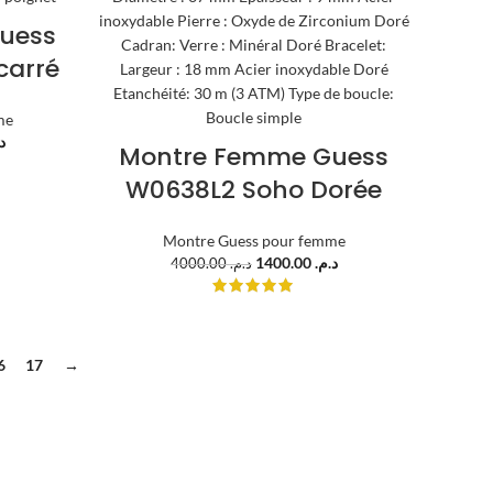
uess
carré
me
.
Montre Femme Guess
W0638L2 Soho Dorée
Montre Guess pour femme
1400.00
د.م.
4000.00
د.م.
6
17
→