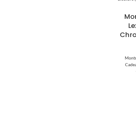
Mon
Le
Chr
Montr
Cadea