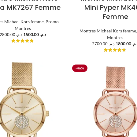
sa MK7267 Femme
Mini Pyper MK4
Femme
es Michael Kors femme
,
Promo
Montres
Montres Michael Kors femme
1500.00
د.م.
2800.00
د.م.
Montres
1800.00
د.م
2700.00
د.م.
-46%