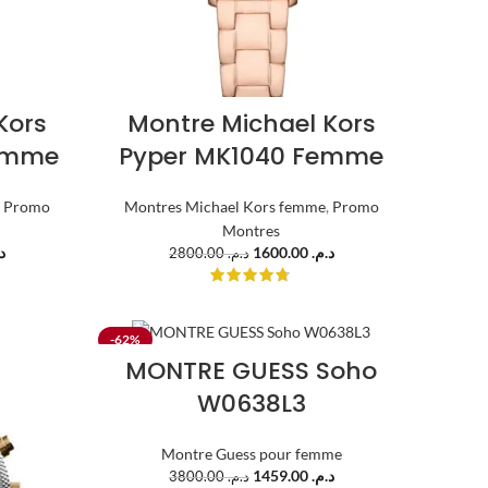
Kors
Montre Michael Kors
Femme
Pyper MK1040 Femme
,
Promo
Montres Michael Kors femme
,
Promo
Montres
.
1600.00
د.م.
2800.00
د.م.
-62%
MONTRE GUESS Soho
W0638L3
Montre Guess pour femme
1459.00
د.م.
3800.00
د.م.