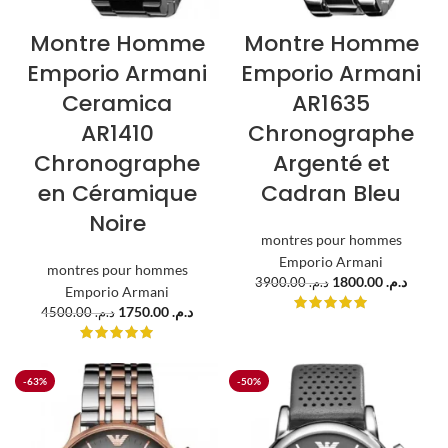
Montre Homme
Montre Homme
Emporio Armani
Emporio Armani
Ceramica
AR1635
AR1410
Chronographe
Chronographe
Argenté et
en Céramique
Cadran Bleu
Noire
montres pour hommes
Emporio Armani
montres pour hommes
1800.00
د.م.
3900.00
د.م.
Emporio Armani
1750.00
د.م.
4500.00
د.م.
-63%
-50%