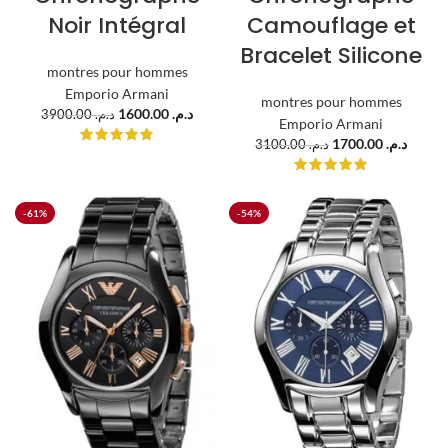
Noir Intégral
Camouflage et
Bracelet Silicone
montres pour hommes
Emporio Armani
montres pour hommes
1600.00
د.م.
3900.00
د.م.
Emporio Armani
1700.00
د.م.
3100.00
د.م.
-61%
-54%