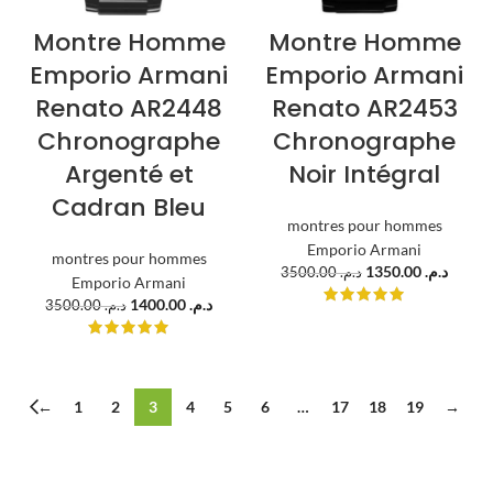
Montre Homme
Montre Homme
Emporio Armani
Emporio Armani
Renato AR2448
Renato AR2453
Chronographe
Chronographe
Argenté et
Noir Intégral
Cadran Bleu
montres pour hommes
Emporio Armani
montres pour hommes
1350.00
د.م.
3500.00
د.م.
Emporio Armani
1400.00
د.م.
3500.00
د.م.
←
1
2
3
4
5
6
…
17
18
19
→