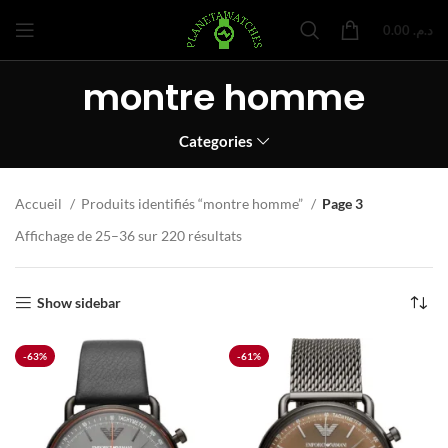
0.00
د.م.
montre homme
Categories
Accueil
Produits identifiés “montre homme”
Page 3
Affichage de 25–36 sur 220 résultats
Show sidebar
-63%
-61%