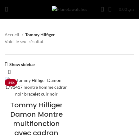
0.00
د.م.
Accueil
Tommy Hilfiger
Voici le seul résultat
Show sidebar
-54%
Tommy Hilfiger
Damon Montre
multifonction
avec cadran