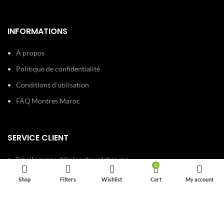
INFORMATIONS
À propos
Politique de confidentialité
Conditions d’utilisation
FAQ Montres Maroc
SERVICE CLIENT
Email :
support@planetawatches.ma
0
Téléphone : +212 6 65 22 15 41
Shop
Filters
Wishlist
Cart
My account
Horaires : 24h/24, 7j/7