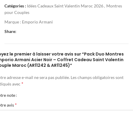
Catégories :
Idées Cadeaux Saint Valentin Maroc 2026
,
Montres
pour Couples
Marque :
Emporio Armani
Share:
yez le premier à laisser votre avis sur “Pack Duo Montres
mporio Armani Acier Noir – Coffret Cadeau Saint Valentin
ouple Maroc (AR11242 & AR11245)”
tre adresse e-mail ne sera pas publiée.
Les champs obligatoires sont
*
diqués avec
tre note
*
tre avis