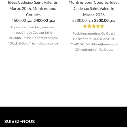
Idées Cadeaux Saint Valentin
Montres pour Couples
,
Idées
Maroc 2026
,
Montres pour
Cadeaux Saint Valentin
Couples
Maroc 2026
2400.00
د.م.
2500.00
د.م.
4500.00
د.م.
5500.00
د.م.
Arrêtez de chercher, vous avez
trouvé l'Idée Cadeau Saint-
Pack deux montres Gc Guess
Valentin ultime. Ce coffret couple
Collection Y24004G4/01 et
"Black & Gold" réunit la puissance
Y16015L5MF 44mm(homme) et
masculine de la
Hugo Boss Grand
35 mm(femme) Gc Guess
Prix (44mm)
et le glamour féminin
Collection pour homme
de la
Guess Soho (36mm)
. Un duo
Y24004G4
noir et or parfaitement assorti
pour dire "Nous sommes un
couple en or".
SUIVEZ-NOUS