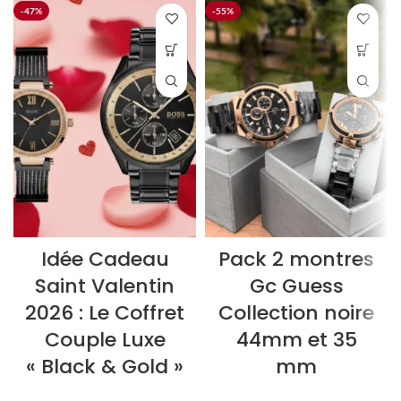
-47%
-55%
Verre :
Cadran:
Gris
Verre : Minéral
Cadran:
Gris
Bracelet:
Largeu
Bracelet:
Largeur : 22 mm
Etanchéité:
50 m (
Etanchéité:
50 m (5 ATM)
Type de boucle:
Ardill
Type de boucle:
Ardillon simple
Dateu
Détails techniques:
Chron
Dateur
Détails techniques:
Chronomètre
Idée Cadeau
Pack 2 montres
Saint Valentin
Gc Guess
2026 : Le Coffret
Collection noire
Couple Luxe
44mm et 35
« Black & Gold »
mm