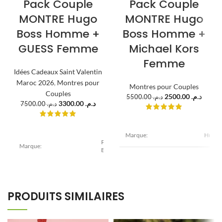
Pack Couple
Pack Couple
MONTRE Hugo
MONTRE Hugo
Boss Homme +
Boss Homme +
GUESS Femme
Michael Kors
Femme
Idées Cadeaux Saint Valentin
Maroc 2026
,
Montres pour
Montres pour Couples
Couples
2500.00
د.م.
5500.00
د.م.
3300.00
د.م.
7500.00
د.م.
Marque:
Hugo 
Pack
Marque:
BOSS+GUESS
Modèle:
Ambas
Modèle:
Ambassador
Diamèt
mmDiam
PRODUITS SIMILAIRES
Boîtier:1513178MK3378
Diamètre : 44
mmAci
mmDiamètre : 38
inoxyd
Boîtier:1512963W0836L3
mmAcier
inoxydable