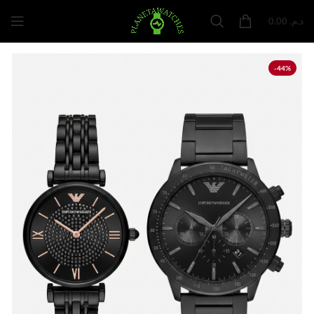
0.00
د.م.
-44%