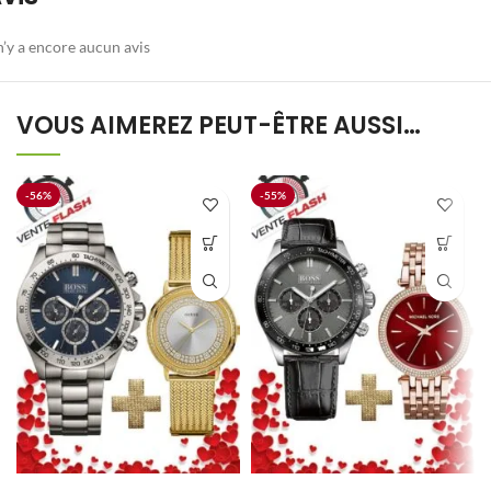
 n’y a encore aucun avis
VOUS AIMEREZ PEUT-ÊTRE AUSSI…
-56%
-55%