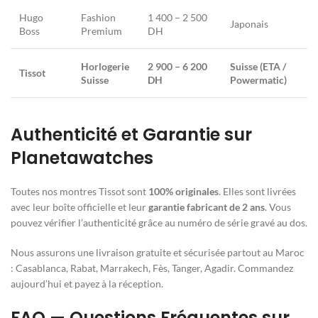
Hugo
Fashion
1 400 – 2 500
Japonais
Boss
Premium
DH
Horlogerie
2 900 – 6 200
Suisse (ETA /
Tissot
Suisse
DH
Powermatic)
Authenticité et Garantie sur
Planetawatches
Toutes nos montres Tissot sont
100% originales
. Elles sont livrées
avec leur boîte officielle et leur
garantie fabricant de 2 ans
. Vous
pouvez vérifier l’authenticité grâce au numéro de série gravé au dos.
Nous assurons une livraison gratuite et sécurisée partout au Maroc
: Casablanca, Rabat, Marrakech, Fès, Tanger, Agadir. Commandez
aujourd’hui et payez à la réception.
FAQ — Questions Fréquentes sur