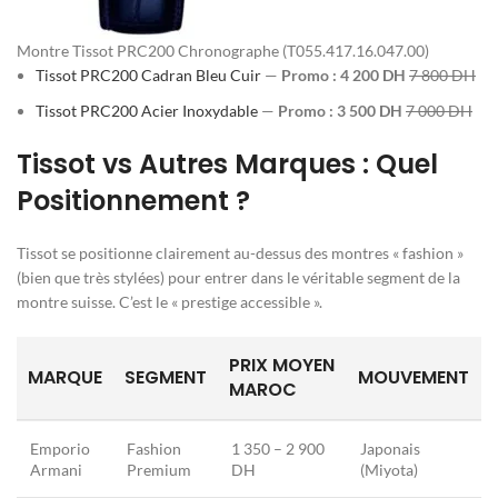
Montre Tissot PRC200 Chronographe (T055.417.16.047.00)
Tissot PRC200 Cadran Bleu Cuir
—
Promo : 4 200 DH
7 800 DH
Tissot PRC200 Acier Inoxydable
—
Promo : 3 500 DH
7 000 DH
Tissot vs Autres Marques : Quel
Positionnement ?
Tissot se positionne clairement au-dessus des montres « fashion »
(bien que très stylées) pour entrer dans le véritable segment de la
montre suisse. C’est le « prestige accessible ».
PRIX MOYEN
MARQUE
SEGMENT
MOUVEMENT
MAROC
Emporio
Fashion
1 350 – 2 900
Japonais
Armani
Premium
DH
(Miyota)