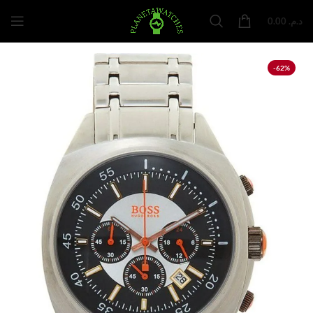
0.00
د.م.
-62%