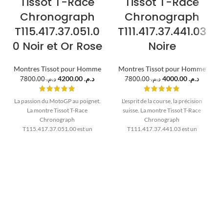
Tissot T-Race
Tissot T-Race
Chronograph
Chronograph
T115.417.37.051.0
T111.417.37.441.03
0 Noir et Or Rose
Noire
Montres Tissot pour Homme
Montres Tissot pour Homme
4200.00
د.م.
4000.00
د.م.
7800.00
د.م.
7800.00
د.م.
La passion du MotoGP au poignet.
L'esprit de la course, la précision
La montre Tissot T-Race
suisse. La montre Tissot T-Race
Chronograph
Chronograph
T115.417.37.051.00 est un
T111.417.37.441.03 est un
instrument de sport de 43mm,
instrument de sport audacieux de
alliant un boîtier PVD noir et or
44.5mm, avec un design "full
rose à un bracelet en silicone. Un
black" et un bracelet en silicone.
cadeau de performance pour
Un cadeau de performance pour
l'homme marocain.
l'homme marocain.