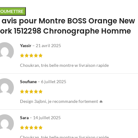
 avis pour
Montre BOSS Orange New
ork 1512298 Chronographe Homme
Yassir
–
21 avril 2025
Choukran, très belle montre w livraison rapide
Soufiane
–
6 juillet 2025
Design 3ajbni, je recommande fortement 🔥
Sara
–
14 juillet 2025
Choukran, très belle montre w livraison rapide