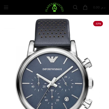
0.00
د.م.
-57%