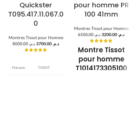
Quickster
pour homme PR
T095.417.11.067.0
100 41mm
0
Montres Tissot pour Homme
3200.00
د.م.
6500.00
د.م.
Montres Tissot pour Homme
3700.00
د.م.
8000.00
د.م.
Montre Tissot
pour homme
T1014173305100
Marque:
TISSOT
– Élégance
Modèle:
Quickster
noire et
précision
Diamètre : 42
mm
suisse
Epaisseur :
Boîtier:
10,72 mm
Acier
La
montre Tissot pour homme
inoxydable
T1014173305100
incarne le style
Argent
moderne et la performance. Issue
de la collection PR100, elle se