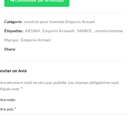
📲 Commander par WhatsApp
Catégorie :
montres pour hommes Emporio Armani
Étiquettes :
AR1864
,
Emporio Armanih
,
MAROC
,
montre homme
Marque :
Emporio Armani
Share:
outer un Avis
tre adresse e-mail ne sera pas publiée.
Les champs obligatoires sont
*
diqués avec
tre note
*
tre avis