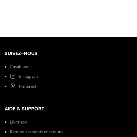
Argent
bracelet en acier robuste en font
un accessoire de caractère pour
un look urbain et moderne.
Verre :
Cadran:
Minéral Noir
Largeur : 20
mm Acier
Bracelet:
inoxydable
Argent, noir
SUIVEZ-NOUS
100 m (10
Casablanca
Etanchéité:
ATM)
Instagram
Type de
Boucle
Pinterest
boucle:
déployante
Détails
Dateur
AIDE & SUPPORT
techniques:
Chronomètre
Livraison
Remboursements et retours