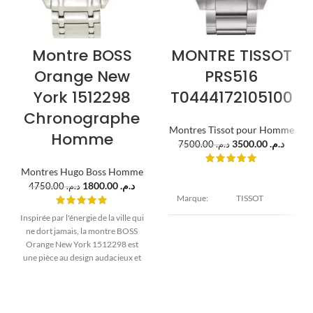
Montre BOSS
MONTRE TISSOT
Orange New
PRS516
York 1512298
T0444172105100
Chronographe
Montres Tissot pour Homme
Homme
3500.00
د.م.
7500.00
د.م.
Montres Hugo Boss Homme
1800.00
د.م.
4750.00
د.م.
Marque:
TISSOT
Inspirée par l'énergie de la ville qui
ne dort jamais, la montre BOSS
Modèle:
PRS516
Orange New York 1512298 est
une pièce au design audacieux et
Diamètre : 40
surdimensionné. Son boîtier
mm
massif de 50mm, son cadran
Epaisseur : 10
Boîtier:
chronographe noir dynamisé par
mm Acier
inoxydable
des touches d'orange vif et son