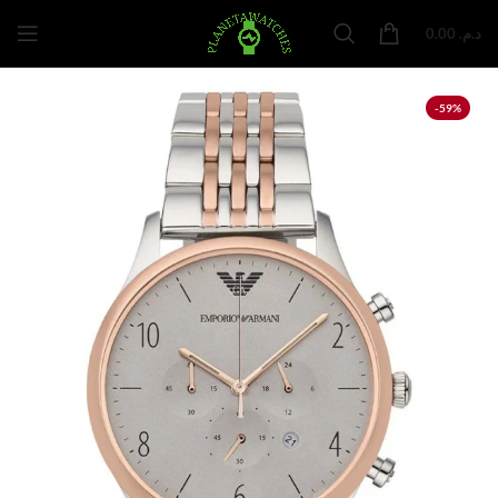
0.00
د.م.
-59%