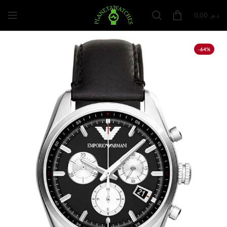
0.00
د.م.
-64%