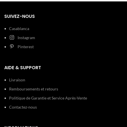
Minéral Bleu
bracelet interchangeable.
Commandez votre Tissot Seastar
1000 pour une livraison dans tout
Acier
SUIVEZ-NOUS
le Maroc.
Bracelet:
inoxydable
Argent
Casablanca
100 m (10
Instagram
Etanchéité:
ATM)
Pinterest
Type de
Boucle
boucle:
déployante
AIDE & SUPPORT
Détails
Dateur
techniques:
Chronomètre
Livraison
Remboursements et retours
Politique de Garantie et Service Après-Vente
Contactez-nous