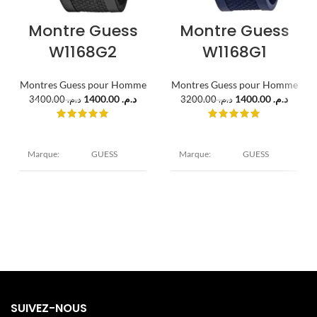
Montre Guess
Montre Guess
W1168G2
W1168G1
Montres Guess pour Homme
Montres Guess pour Homme
1400.00
د.م.
1400.00
د.م.
3400.00
د.م.
3200.00
د.م.
Marque:
GUESS
Marque:
GUESS
Iconic
Iconic
Modèle:
Modèle:
Sporty
Sporty
Diamètre :
Diamètre :
47 mm
47 mm
Epaisseur :
Epaisseur :
Boîtier:
Boîtier:
13 mm Acier
13 mm Acier
inoxydable
inoxydable
Argent
Argent
SUIVEZ-NOUS