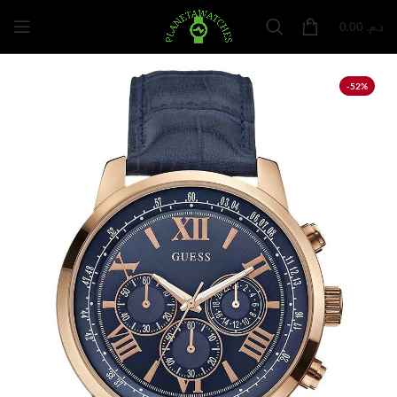
0.00
د.م.
-52%