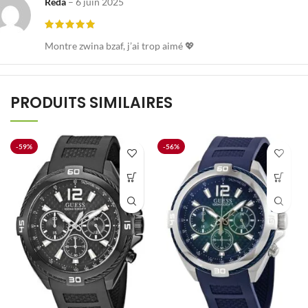
Reda
–
6 juin 2025
Montre zwina bzaf, j’ai trop aimé 💖
PRODUITS SIMILAIRES
-59%
-56%