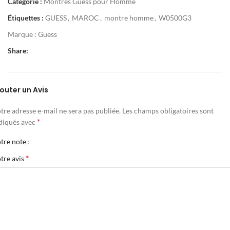
Catégorie :
Montres Guess pour Homme
Étiquettes :
GUESS
,
MAROC
,
montre homme
,
W0500G3
Marque :
Guess
Share:
outer un Avis
tre adresse e-mail ne sera pas publiée.
Les champs obligatoires sont
*
diqués avec
tre note
*
tre avis