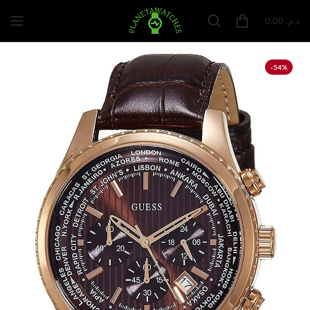
0.00
د.م.
-54%