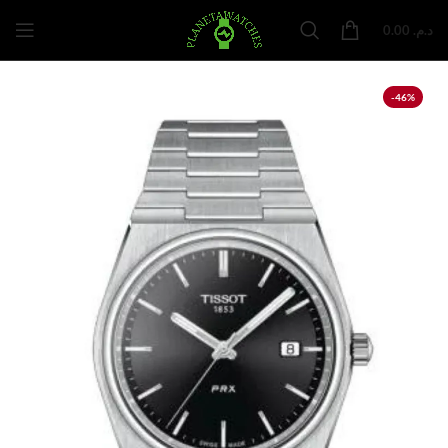
0.00
د.م.
-46%