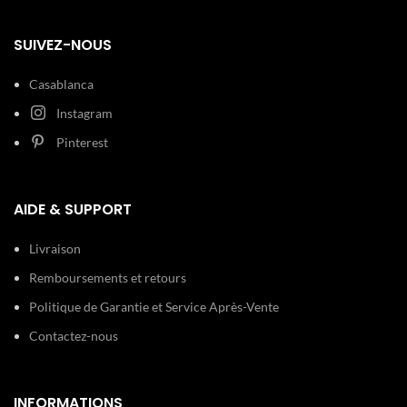
Verre :
Cadran:
Minéral Bleu
SUIVEZ-NOUS
Acier
Casablanca
Bracelet:
inoxydable
Argent
Instagram
Pinterest
200 m (20
Etanchéité:
ATM)
AIDE & SUPPORT
Type de
Boucle
boucle:
déployante
Livraison
Détails
Dateur
Remboursements et retours
techniques:
Chronomètre
Politique de Garantie et Service Après-Vente
Contactez-nous
INFORMATIONS