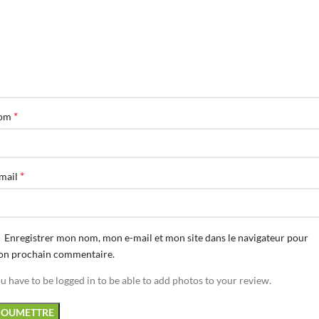
*
om
*
mail
Enregistrer mon nom, mon e-mail et mon site dans le navigateur pour
n prochain commentaire.
u have to be logged in to be able to add photos to your review.