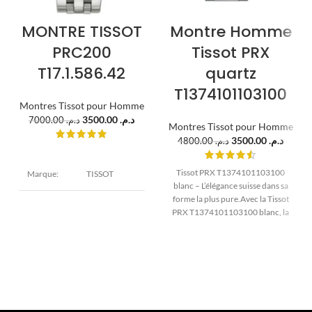
MONTRE TISSOT
Montre Homme
PRC200
Tissot PRX
T17.1.586.42
quartz
T1374101103100
Montres Tissot pour Homme
3500.00
د.م.
7000.00
د.م.
Montres Tissot pour Homme
3500.00
د.م.
4800.00
د.م.
Tissot PRX T1374101103100
Marque:
TISSOT
blanc – L’élégance suisse dans sa
forme la plus pure.Avec la Tissot
Modèle:
PRC200
PRX T1374101103100 blanc, la
marque
Diamètre : 40
mm
Epaisseur : 12
Boîtier:
mm Acier
inoxydable
Argent