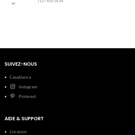
T127.410.16.041.01
nr
Modèle:
PRS516
EAN
7611608294840
Diamètre : 40
mm
Epaisseur : 10
Boîtier:
Diamètre
mm Acier
(sans
40 mm
inoxydable
couronne)
Argent
Étanchéité
10 Bar (Nager)
Verre :
Cadran:
Minéral Bleu
SUIVEZ-NOUS
Garantie
2 ans de garantie
Largeur : 20
Casablanca
mm Acier
Bracelet:
inoxydable
Instagram
Argent, noir
Pinterest
100 m (10
Etanchéité:
ATM)
AIDE & SUPPORT
Type de
Boucle
boucle:
déployante
Livraison