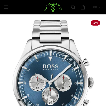
0.00
د.م.
-66%