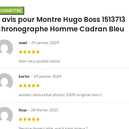
 avis pour
Montre Hugo Boss 1513713
hronographe Homme Cadran Bleu
wael
–
29 janvier 2024
bien recu qualité zwina
karim
–
29 janvier 2024
wslatni zwina bhal photos 100% original merci
Ilyas
–
28 février 2025
Service impeccable, wach kayn mieux ?