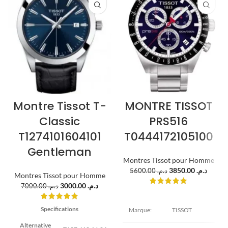
Montre Tissot T-
MONTRE TISSOT
Classic
PRS516
T1274101604101
T0444172105100
Gentleman
Montres Tissot pour Homme
3850.00
د.م.
5600.00
د.م.
Montres Tissot pour Homme
3000.00
د.م.
7000.00
د.م.
Specifications
Marque:
TISSOT
Alternative