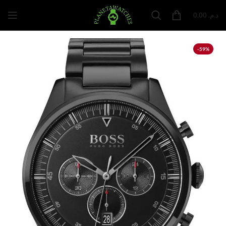
0.00
د.م.
-59%