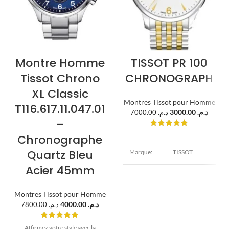
Montre Homme
TISSOT PR 100
Tissot Chrono
CHRONOGRAPH
XL Classic
Montres Tissot pour Homme
T116.617.11.047.01
3000.00
د.م.
7000.00
د.م.
–
Chronographe
Quartz Bleu
Marque:
TISSOT
Acier 45mm
PR100 T-
Modèle:
Classic
Montres Tissot pour Homme
4000.00
د.م.
7800.00
د.م.
Diamètre : 41
mm
Epaisseur :
Affirmez votre style avec la
Boîtier: