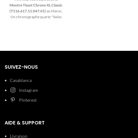
10.71 mm
Montre Tissot Chrono XL Classic
Acier
(T116.617.11.047.01)
au Maroc.
inoxydable
Un chronographe quartz "Swiss
Made" imposant avec son boîtier
Verre :
de 45mm en acier 316L. Son
Cadran:
Minéral Noir
cadran bleu profond et sa glace
saphir inrayable en font le choix
parfait pour l'homme moderne.
Largeur : 20
mm Acier
Une montre Tissot iconique, livrée
Bracelet:
inoxydable
à Casablanca, Rabat et dans tout le
Noir
Maroc.
SUIVEZ-NOUS
100 m (10
Etanchéité:
Casablanca
ATM)
Instagram
Type de
Boucle
Pinterest
boucle:
déployante
Détails
Dateur
techniques:
Chronomètre
AIDE & SUPPORT
Livraison