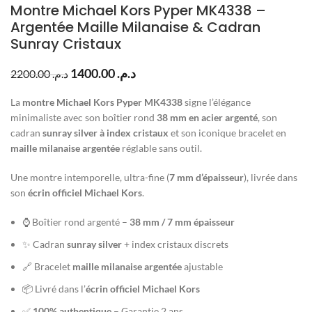
Montre Michael Kors Pyper MK4338 –
Argentée Maille Milanaise & Cadran
Sunray Cristaux
1400.00
د.م.
2200.00
د.م.
La
montre Michael Kors Pyper MK4338
signe l’élégance
minimaliste avec son boîtier rond
38 mm en acier argenté
, son
cadran
sunray silver à index cristaux
et son iconique bracelet en
maille milanaise argentée
réglable sans outil.
Une montre intemporelle, ultra-fine (
7 mm d’épaisseur
), livrée dans
son
écrin officiel Michael Kors
.
⌚ Boîtier rond argenté –
38 mm / 7 mm épaisseur
✨ Cadran
sunray silver
+ index cristaux discrets
🔗 Bracelet
maille milanaise argentée
ajustable
📦 Livré dans l’
écrin officiel Michael Kors
✅
100% authentique
– Garantie 2 ans