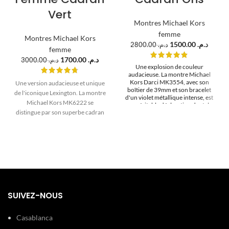
Vert
Montres Michael Kors
femme
Montres Michael Kors
1500.00
د.م.
2800.00
د.م.
femme
1700.00
د.م.
3000.00
د.م.
Une explosion de couleur
audacieuse. La montre Michael
Kors Darci MK3554, avec son
Une version audacieuse et unique
boîtier de 39mm et son bracelet
de l'iconique Lexington. La montre
d'un violet métallique intense, est
Michael Kors MK6222 se
une véritable déclaration de style.
distingue par son superbe cadran
Un bijou vibrant pour la femme
marocaine qui n'a pas froid aux
d'une profonde couleur verte.
yeux.
Associée au design "boyfriend" en
acier et à la lunette cannelée, c'est
une pièce de mode affirmée pour
la femme marocaine qui n'a pas
peur de la couleur.
SUIVEZ-NOUS
Casablanca