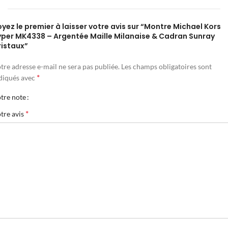
yez le premier à laisser votre avis sur “Montre Michael Kors
yper MK4338 – Argentée Maille Milanaise & Cadran Sunray
ristaux”
tre adresse e-mail ne sera pas publiée.
Les champs obligatoires sont
*
diqués avec
tre note
*
tre avis