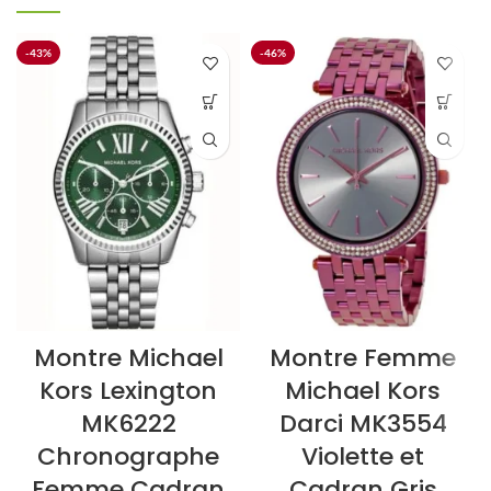
-43%
-46%
Montre Michael
Montre Femme
Kors Lexington
Michael Kors
MK6222
Darci MK3554
Chronographe
Violette et
Femme Cadran
Cadran Gris