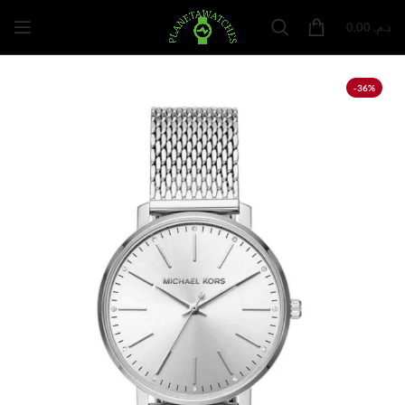
0.00
د.م.
-36%