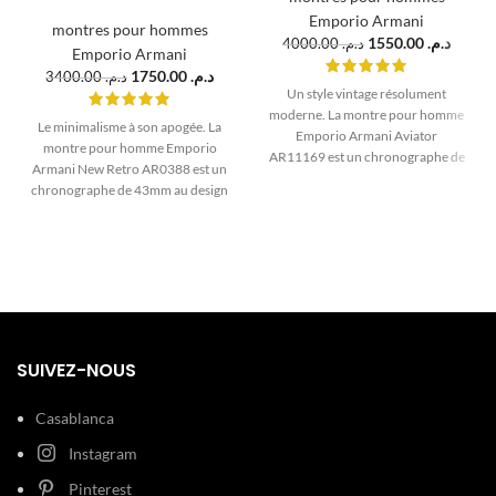
Emporio Armani
montres pour hommes
1550.00
د.م.
4000.00
د.م.
Emporio Armani
1750.00
د.م.
3400.00
د.م.
Un style vintage résolument
moderne. La montre pour homme
Le minimalisme à son apogée. La
Emporio Armani Aviator
montre pour homme Emporio
AR11169 est un chronographe de
Armani New Retro AR0388 est un
43mm au design unique, avec un
chronographe de 43mm au design
boîtier et un bracelet milanais de
épuré, avec un boîtier et un cadran
couleur marron. Un accessoire de
gris anthracite assortis à un
style pour l'homme marocain.
bracelet en cuir noir. Un
accessoire de style pour
l'architecte du quotidien au
Maroc.
SUIVEZ-NOUS
Casablanca
Instagram
Pinterest