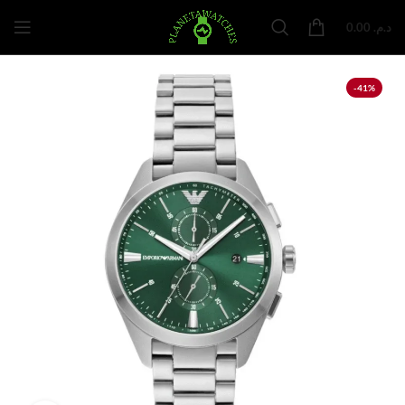
0.00
د.م.
-41%