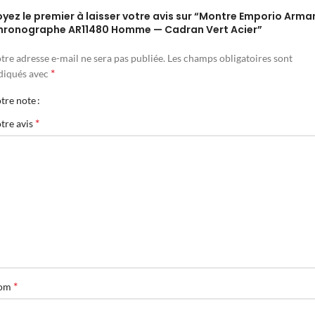
yez le premier à laisser votre avis sur “Montre Emporio Arma
hronographe AR11480 Homme — Cadran Vert Acier”
tre adresse e-mail ne sera pas publiée.
Les champs obligatoires sont
*
diqués avec
tre note
*
tre avis
*
om