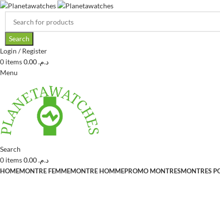
Search
Login / Register
0
items
0.00
د.م.
Menu
Search
0
items
0.00
د.م.
HOME
MONTRE FEMME
MONTRE HOMME
PROMO MONTRES
MONTRES P
-59%