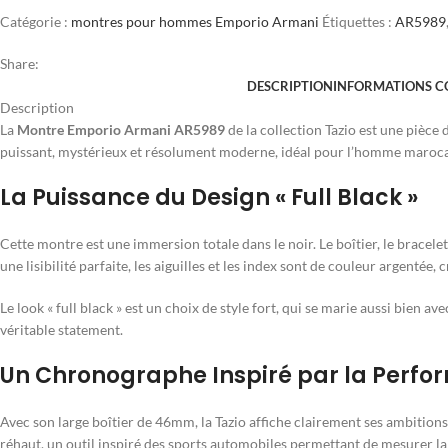
Catégorie :
montres pour hommes Emporio Armani
Étiquettes :
AR5989
Share:
DESCRIPTION
INFORMATIONS C
Description
La
Montre Emporio Armani AR5989
de la collection Tazio est une pièce
puissant, mystérieux et résolument moderne, idéal pour l’homme marocain
La Puissance du Design « Full Black »
Cette montre est une immersion totale dans le noir. Le boîtier, le bracelet
une lisibilité parfaite, les aiguilles et les index sont de couleur argentée,
Le look « full black » est un choix de style fort, qui se marie aussi bien
véritable statement.
Un Chronographe Inspiré par la Perf
Avec son large boîtier de 46mm, la Tazio affiche clairement ses ambition
réhaut, un outil inspiré des sports automobiles permettant de mesurer la 