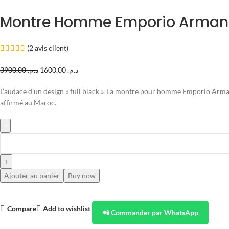
Montre Homme Emporio Armani 
(
2
avis client)
3900.00
د.م.
1600.00
د.م.
L’audace d’un design « full black ». La montre pour homme Emporio Arma
affirmé au Maroc.
Ajouter au panier
Buy now
Compare
Add to wishlist
📲 Commander par WhatsApp