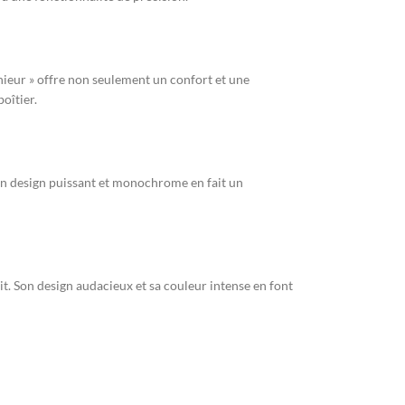
énieur » offre non seulement un confort et une
oîtier.
Son design puissant et monochrome en fait un
it. Son design audacieux et sa couleur intense en font