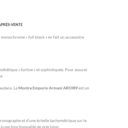
APRÈS-VENTE
n monochrome « full black » en fait un accessoire
esthétique « furtive » et sophistiquée. Pour assurer
e.
’audace. La
Montre Emporio Armani AR5989
est un
chronographe et d’une échelle tachymétrique sur le
 à une fonctionnalité de précision.