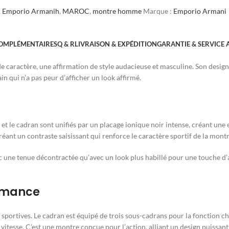
,
Emporio Armanih
,
MAROC
,
montre homme
Marque :
Emporio Armani
OMPLÉMENTAIRES
Q & R
LIVRAISON & EXPÉDITION
GARANTIE & SERVICE 
 de caractère, une affirmation de style audacieuse et masculine. Son desig
 qui n’a pas peur d’afficher un look affirmé.
 et le cadran sont unifiés par un placage ionique noir intense, créant une 
 créant un contraste saisissant qui renforce le caractère sportif de la montr
 avec une tenue décontractée qu’avec un look plus habillé pour une touche d
ormance
s sportives. Le cadran est équipé de trois sous-cadrans pour la fonction 
vitesse. C’est une montre conçue pour l’action, alliant un design puissant