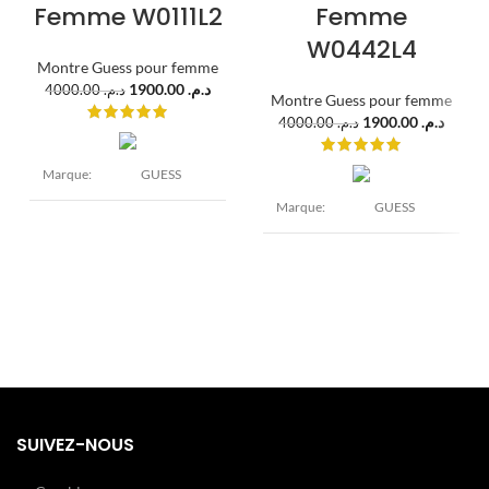
Femme W0111L2
Femme
W0442L4
Montre Guess pour femme
1900.00
د.م.
4000.00
د.م.
Montre Guess pour femme
1900.00
د.م.
4000.00
د.م.
Marque:
GUESS
Marque:
GUESS
Modèle:
Park Ave
Modèle:
Park Ave
Diamètre :
36 mm
Diamètre :
Epaisseur : 9
Boîtier:
36 mm
mm Acier
Epaisseur : 9
inoxydable
Boîtier:
mm Acier
Argent, doré
inoxydable
Argent, doré
Verre :
Cadran:
Minéral
SUIVEZ-NOUS
Verre :
Argent
Cadran:
Minéral
Argent