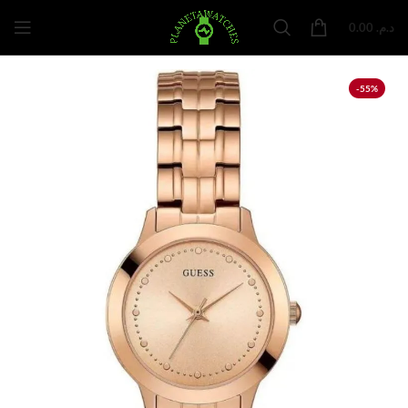
0.00
د.م.
-55%