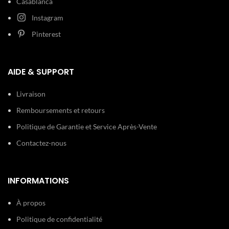
Casablanca
Largeur : 19
mm Acier
Instagram
Bracelet:
Largeur : 19
Inoxydable
mm Acier
Argent, doré
Bracelet:
Pinterest
Inoxydable
Argent, doré
30 m (3
Etanchéité:
ATM)
30 m (3
AIDE & SUPPORT
Etanchéité:
ATM)
Type de
Boucle
Livraison
boucle:
déployante
Type de
Boucle
Remboursements et retours
boucle:
déployante
Politique de Garantie et Service Après-Vente
Contactez-nous
INFORMATIONS
À propos
Politique de confidentialité