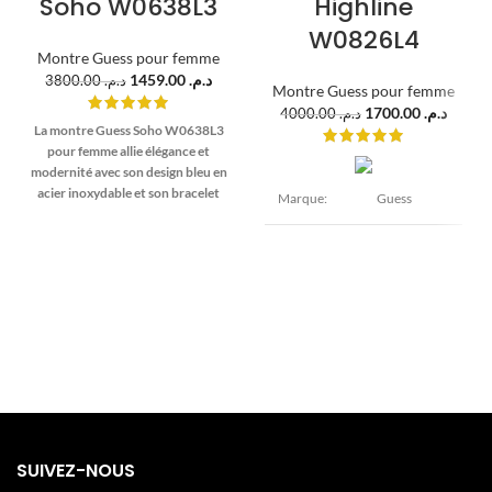
Soho W0638L3
Highline
W0826L4
Montre Guess pour femme
1459.00
د.م.
3800.00
د.م.
Montre Guess pour femme
1700.00
د.م.
4000.00
د.م.
La montre Guess Soho W0638L3
pour femme allie élégance et
modernité avec son design bleu en
acier inoxydable et son bracelet
Marque:
Guess
maille. Idéale pour un look chic et
tendance au quotidien.
Modèle:
Highline
Disponible sur
PlanetaWatches.ma avec livraison
rapide au Maroc.
Diamètre :
28 mm
Epaisseur :
Boîtier:
10 mm Acier
inoxydable
Pierre :
Cristal Doré
Verre :
SUIVEZ-NOUS
Cadran:
Minéral