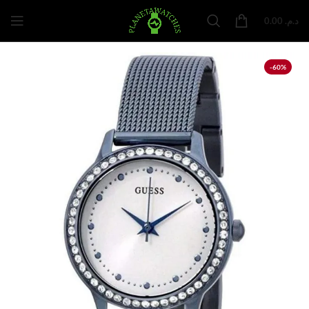
0.00
د.م.
-60%