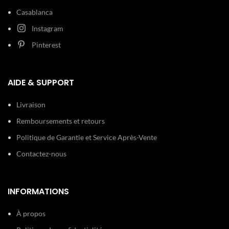
Blanc
Casablanca
Largeur : 20
Instagram
mm Acier
Bracelet:
inoxydable
Pinterest
Doré
30 m (3
Etanchéité:
AIDE & SUPPORT
ATM)
Livraison
Type de
Boucle
boucle:
déployante
Remboursements et retours
Politique de Garantie et Service Après-Vente
Contactez-nous
INFORMATIONS
À propos