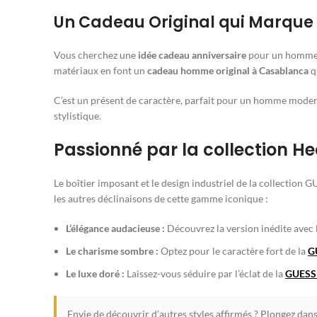
Un Cadeau Original qui Marque l
Vous cherchez une
idée cadeau anniversaire
pour un homme q
matériaux en font un
cadeau homme original à Casablanca
q
C’est un présent de caractère, parfait pour un homme moderne
stylistique.
Passionné par la collection H
Le boîtier imposant et le design industriel de la collection 
les autres déclinaisons de cette gamme iconique :
L’élégance audacieuse :
Découvrez la version inédite avec 
Le charisme sombre :
Optez pour le caractère fort de la
G
Le luxe doré :
Laissez-vous séduire par l’éclat de la
GUESS 
Envie de découvrir d’autres styles affirmés ? Plongez dan