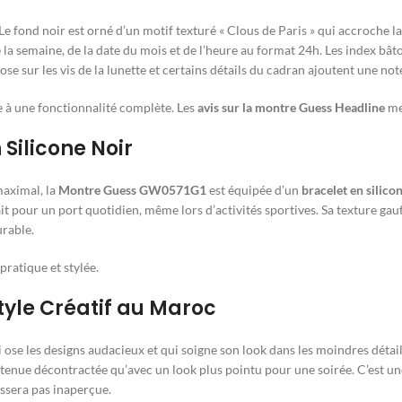
 fond noir est orné d’un motif texturé « Clous de Paris » qui accroche la 
 la semaine, de la date du mois et de l’heure au format 24h. Les index bâto
rose sur les vis de la lunette et certains détails du cadran ajoutent une not
te à une fonctionnalité complète. Les
avis sur la montre Guess Headline
met
 Silicone Noir
maximal, la
Montre Guess GW0571G1
est équipée d’un
bracelet en silico
parfait pour un port quotidien, même lors d’activités sportives. Sa texture g
urable.
 pratique et stylée.
tyle Créatif au Maroc
 ose les designs audacieux et qui soigne son look dans les moindres détails
e tenue décontractée qu’avec un look plus pointu pour une soirée. C’est u
ssera pas inaperçue.