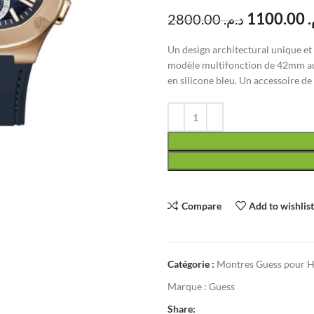
1100.00
م
2800.00
د.م.
Un design architectural unique e
modèle multifonction de 42mm au b
en silicone bleu. Un accessoire d
Compare
Add to wishlis
Catégorie :
Montres Guess pour
Marque :
Guess
Share: