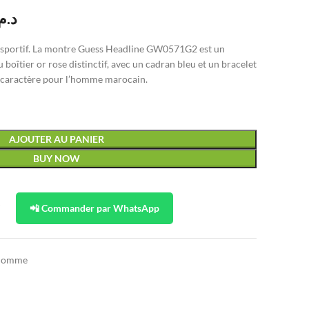
د..
t sportif. La montre Guess Headline GW0571G2 est un
oîtier or rose distinctif, avec un cadran bleu et un bracelet
e caractère pour l’homme marocain.
AJOUTER AU PANIER
BUY NOW
t
📲 Commander par WhatsApp
 Homme