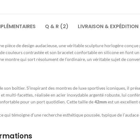
PLÉMENTAIRES
Q & R (2)
LIVRAISON & EXPÉDITION
une pièce de design audacieuse, une véritable sculpture horlogère conçue 
e de couleurs contrastée et son bracelet confortable en silicone en font un
e montre qui sort résolument de l’ordinaire, un véritable sujet de conve
de son boîtier. S’inspirant des montres de luxe sportives iconiques, il p
 multi-facettes, réalisée en acier inoxydable argenté robuste, lui confère
nfortable pour un port quotidien. Cette taille de
42mm
est un excellent
èce qui témoigne d’une recherche esthétique poussée, typique de l’audace 
ormations