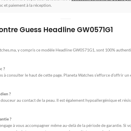
c et paiement à la réception.
Montre Guess Headline GW0571G1
ches.ma, y compris ce modèle Headline GW0571G1, sont 100% authentiques
c ?
ns à consulter le haut de cette page. Planeta Watches s’efforce d’offrir u
idien ?
a douceur au contact de la peau. Il est également hypoallergénique et résist
antie ?
’engage à vous accompagner même au-delà de la période de garantie. Si vo