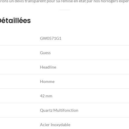
irons un devis transparent pour sa remise en état par nos horlogers exper
étaillées
GW0571G1
Guess
Headline
Homme
42 mm
Quartz Multifonction
Acier Inoxydable