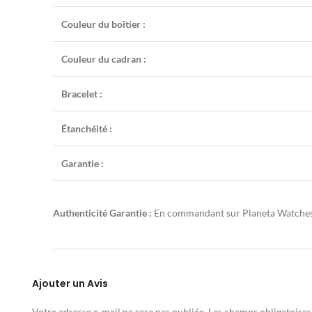
Couleur du boîtier :
Couleur du cadran :
Bracelet :
Étanchéité :
Garantie :
Authenticité Garantie :
En commandant sur Planeta Watches, v
Ajouter un Avis
Votre adresse e-mail ne sera pas publiée.
Les champs obligatoires