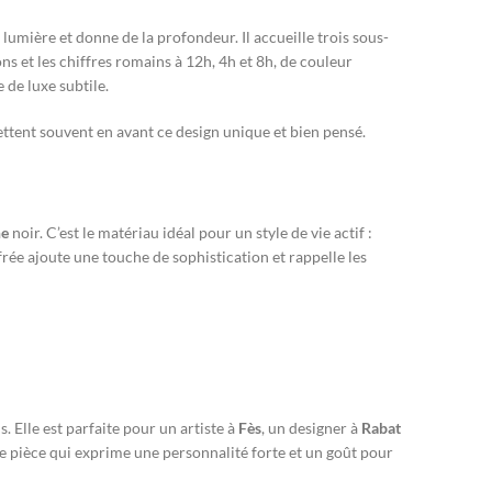
lumière et donne de la profondeur. Il accueille trois sous-
ns et les chiffres romains à 12h, 4h et 8h, de couleur
e de luxe subtile.
tent souvent en avant ce design unique et bien pensé.
ne
noir. C’est le matériau idéal pour un style de vie actif :
aufrée ajoute une touche de sophistication et rappelle les
. Elle est parfaite pour un artiste à
Fès
, un designer à
Rabat
ne pièce qui exprime une personnalité forte et un goût pour