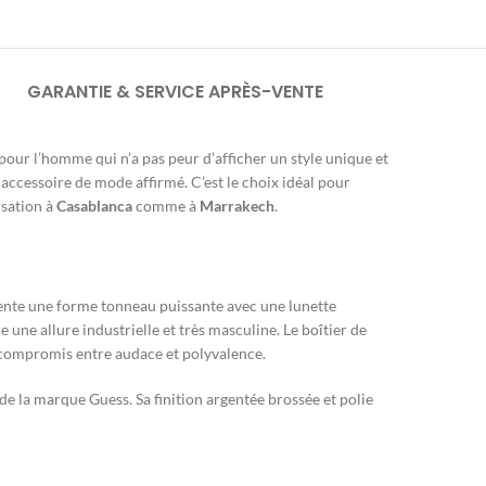
GARANTIE & SERVICE APRÈS-VENTE
pour l’homme qui n’a pas peur d’afficher un style unique et
 accessoire de mode affirmé. C’est le choix idéal pour
rsation à
Casablanca
comme à
Marrakech
.
résente une forme tonneau puissante avec une lunette
 une allure industrielle et très masculine. Le boîtier de
 compromis entre audace et polyvalence.
de la marque Guess. Sa finition argentée brossée et polie