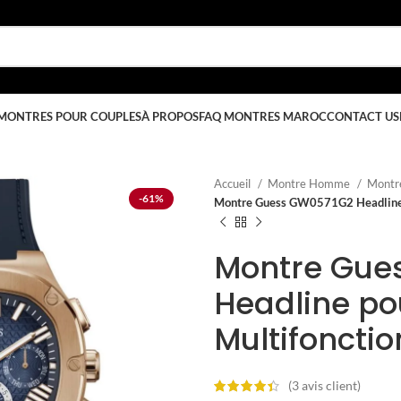
MONTRES POUR COUPLES
À PROPOS
FAQ MONTRES MAROC
CONTACT US
Accueil
Montre Homme
Montr
-61%
Montre Guess GW0571G2 Headline 
Montre Gue
Headline p
Multifonctio
(
3
avis client)