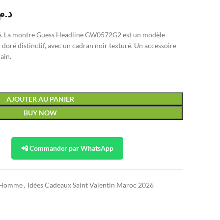
د..
oré. La montre Guess Headline GW0572G2 est un modèle
doré distinctif, avec un cadran noir texturé. Un accessoire
ain.
AJOUTER AU PANIER
BUY NOW
t
📲 Commander par WhatsApp
r Homme
,
Idées Cadeaux Saint Valentin Maroc 2026