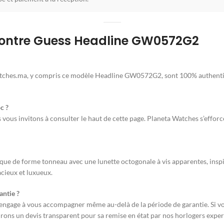
Montre Guess Headline GW0572G2
ches.ma, y compris ce modèle Headline GW0572G2, sont 100% authentiques
c ?
us invitons à consulter le haut de cette page. Planeta Watches s’efforce
ique de forme tonneau avec une lunette octogonale à vis apparentes, inspi
ieux et luxueux.
antie ?
’engage à vous accompagner même au-delà de la période de garantie. Si vo
irons un devis transparent pour sa remise en état par nos horlogers exper