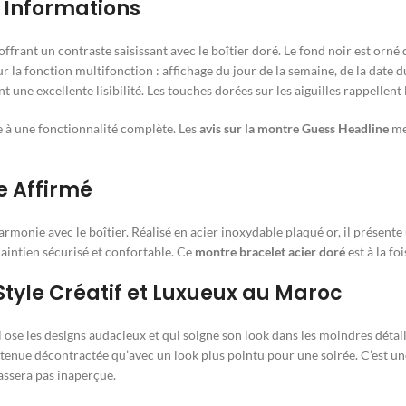
 Informations
frant un contraste saisissant avec le boîtier doré. Le fond noir est orné 
r la fonction multifonction : affichage du jour de la semaine, de la date d
 une excellente lisibilité. Les touches dorées sur les aiguilles rappellent 
te à une fonctionnalité complète. Les
avis sur la montre Guess Headline
met
le Affirmé
armonie avec le boîtier. Réalisé en acier inoxydable plaqué or, il présente
aintien sécurisé et confortable. Ce
montre bracelet acier doré
est à la fo
tyle Créatif et Luxueux au Maroc
 ose les designs audacieux et qui soigne son look dans les moindres détails
e tenue décontractée qu’avec un look plus pointu pour une soirée. C’est u
ssera pas inaperçue.