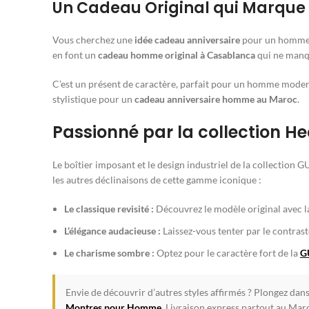
Un Cadeau Original qui Marque l
Vous cherchez une
idée cadeau anniversaire
pour un homme q
en font un
cadeau homme original à Casablanca
qui ne manqu
C’est un présent de caractère, parfait pour un homme moderne
stylistique pour un
cadeau anniversaire homme au Maroc
.
Passionné par la collection H
Le boîtier imposant et le design industriel de la collection 
les autres déclinaisons de cette gamme iconique :
Le classique revisité :
Découvrez le modèle original avec 
L’élégance audacieuse :
Laissez-vous tenter par le contrast
Le charisme sombre :
Optez pour le caractère fort de la
G
Envie de découvrir d’autres styles affirmés ? Plongez dan
Montres pour Homme
. Livraison express partout au Maro