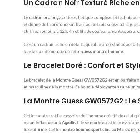
Un Cadran Noir Texturé Riche en
Le cadran prolonge cette esthétique complexe et technique, of
et donne de la profondeur. Il accueille trois sous-cadrans pou
chiffres romains à 12h, 4h et 8h, de couleur argentée, assurent
C’est un cadran riche en détails, qui allie une esthétique for
que la qualité perçue de cette
guess montre homme
.
Le Bracelet Doré : Confort et Sty
Le bracelet de la
Montre Guess GW0572G2
est en parfaite h
et masculine de la montre. Sa boucle déployante assure un m
La Montre Guess GW0572G2 : Le S
Cette montre est l’accessoire de l’homme créatif, de celui qui
ou un influenceur à
Agadir
. Elle se marie aussi bien avec un
luxe affirmé. Cette
montre homme sport chic au Maroc
ne pa