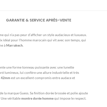
GARANTIE & SERVICE APRÈS-VENTE
e qui n’a pas peur d’afficher un style audacieux et luxueux.
oix idéal pour l’homme marocain qui vit avec son temps, qui
e à
Marrakech
.
résente une forme tonneau puissante avec une lunette
é lumineux, lui confère une allure industrielle et très
e
42mm
est un excellent compromis entre audace et
e la marque Guess. Sa finition dorée brossée et polie ajoute
. Une véritable
montre dorée homme
qui impose le respect.