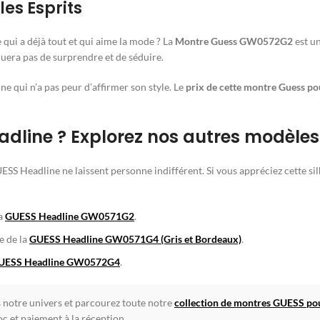
es Esprits
ui a déjà tout et qui aime la mode ? La
Montre Guess GW0572G2
est un
era pas de surprendre et de séduire.
 qui n’a pas peur d’affirmer son style. Le
prix de cette montre Guess 
eadline ? Explorez nos autres modèles
GUESS Headline ne laissent personne indifférent. Si vous appréciez cette 
la
GUESS Headline GW0571G2
.
e de la
GUESS Headline GW0571G4 (Gris et Bordeaux)
.
UESS Headline GW0572G4
.
s notre univers et parcourez toute notre
collection de montres GUESS 
c et paiement à la réception.