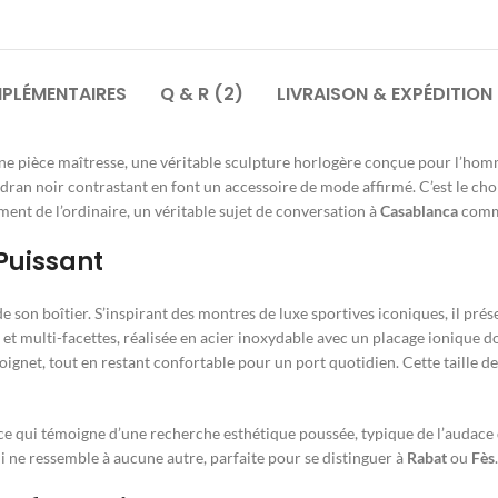
PLÉMENTAIRES
Q & R (2)
LIVRAISON & EXPÉDITION
une pièce maîtresse, une véritable sculpture horlogère conçue pour l’homm
adran noir contrastant en font un accessoire de mode affirmé. C’est le ch
ment de l’ordinaire, un véritable sujet de conversation à
Casablanca
comm
Puissant
de son boîtier. S’inspirant des montres de luxe sportives iconiques, il p
 multi-facettes, réalisée en acier inoxydable avec un placage ionique dor
ignet, tout en restant confortable pour un port quotidien. Cette taille d
èce qui témoigne d’une recherche esthétique poussée, typique de l’audace d
i ne ressemble à aucune autre, parfaite pour se distinguer à
Rabat
ou
Fès