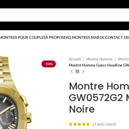
MONTRES POUR COUPLES
À PROPOS
FAQ MONTRES MAROC
CONTACT US
Accueil
Montre Homme
Montr
-54%
Montre Homme Guess Headline GW0
Montre Hom
GW0572G2 Mu
Noire
(
3
avis client)