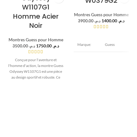
W0379G2
W1107G1
Homme Acier
Montres Guess pour Homme
1400.00
د.م.
3900.00
د.م.
Noir
Montres Guess pour Homme
Marque:
Guess
1750.00
د.م.
3500.00
د.م.
Modèle:
Iconic
Conçue pour l'aventure et
l'homme d'action, la montre Guess
Odyssey W1107G1 est une pièce
Diamètre :
au design sportif et robuste. Ce
45 mm
modèle pour homme en acier
Boîtier:
Epaisseur :
12 mm Acier
inoxydable est doté d'un cadran
inoxydable
noir multifonction (jour/date/24h)
et d'une lunette de style
plongeuse. Étanche à 100 mètres
Verre :
Cadran:
et dotée d'un bracelet élégant,
Minéral
c'est la montre parfaite pour
l'homme actif et moderne.
Largeur : 22
Bracelet:
mm Acier
inoxydable