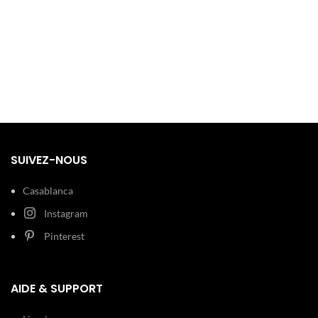
100 m (10
Etanchéité:
ATM)
Type de
Boucle
boucle:
déployante
Détails
Dateur
techniques:
SUIVEZ-NOUS
Casablanca
Instagram
Pinterest
AIDE & SUPPORT