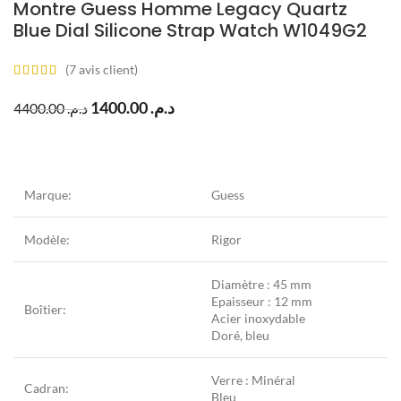
Montre Guess Homme Legacy Quartz
Blue Dial Silicone Strap Watch W1049G2
(
7
avis client)
1400.00
د.م.
4400.00
د.م.
Marque:
Guess
Modèle:
Rigor
Diamètre : 45 mm
Epaisseur : 12 mm
Boîtier:
Acier inoxydable
Doré, bleu
Verre : Minéral
Cadran:
Bleu