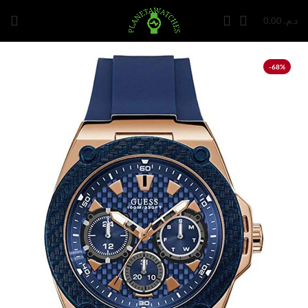
0.00
د.م.
-68%