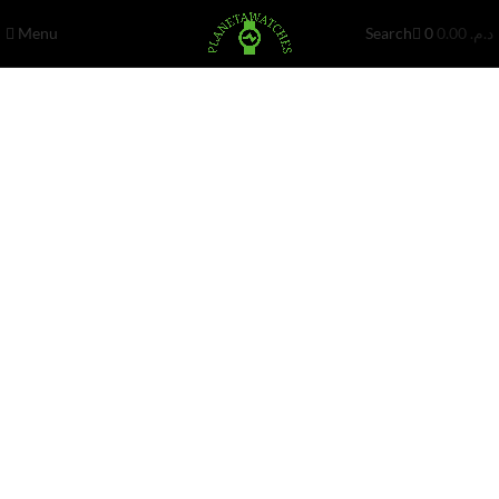
0
Menu
0
0.00
د.م.
Search
-61%