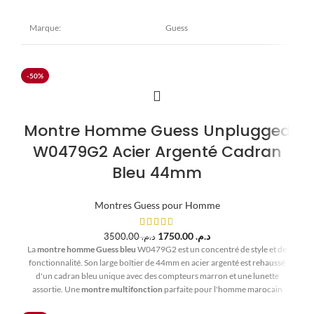
Etanchéité:
50 m (5 ATM)
Marque:
Guess
Type de boucle:
Ardillon simple
Modèle:
Horizon
-50%
Diamètre : 45 mm Epaisseur : 10
Boîtier:
mm Acier inoxydable Doré
Montre Homme Guess Unplugged
Cadran:
Verre : Minéral Bleu
W0479G2 Acier Argenté Cadran
Bleu 44mm
Bracelet:
Largeur : 22 mm Cuir Bleu
Etanchéité:
30 m (3 ATM)
Montres Guess pour Homme
1750.00
د.م.
3500.00
د.م.
Type de boucle:
Boucle simple
La
montre homme Guess bleu
W0479G2 est un concentré de style et de
fonctionnalité. Son large boîtier de 44mm en acier argenté est rehaussé
Détails techniques:
Chrono
d'un cadran bleu unique avec des compteurs marron et une lunette
assortie. Une
montre multifonction
parfaite pour l'homme marocain
moderne.