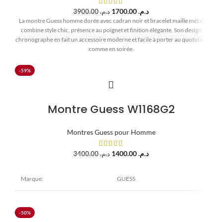
1700.00
د.م.
3900.00
د.م.
La montre Guess homme dorée avec cadran noir et bracelet maille métal
combine style chic, présence au poignet et finition élégante. Son design
chronographe en fait un accessoire moderne et facile à porter au quotidien
comme en soirée.
-59%
Montre Guess W1168G2
Montres Guess pour Homme
1400.00
د.م.
3400.00
د.م.
Marque:
GUESS
Modèle:
Iconic Sporty
-50%