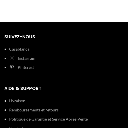
Diamètre : 44 mm Epaisseur : 12
Boîtier:
mm Acier inoxydable Doré, noir
Cadran:
Verre : Minéral Noir
SUIVEZ-NOUS
Bracelet:
Largeur : 21 mm Cuir Marron
Casablanca
Etanchéité:
100 m (10 ATM)
Instagram
Type de boucle:
Boucle simple
Pinterest
AIDE & SUPPORT
Livraison
Remboursements et retours
Politique de Garantie et Service Après-Vente