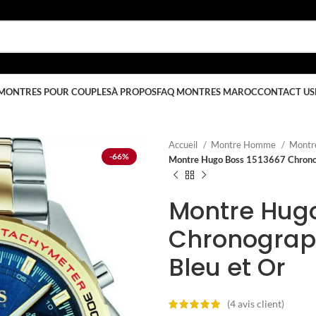
MONTRES POUR COUPLES
À PROPOS
FAQ MONTRES MAROC
CONTACT US
Accueil
Montre Homme
Montr
-66%
Montre Hugo Boss 1513667 Chrono
Montre Hugo
Chronograp
Bleu et Or
(
4
avis client)