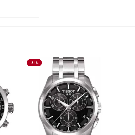
-34%
-49%