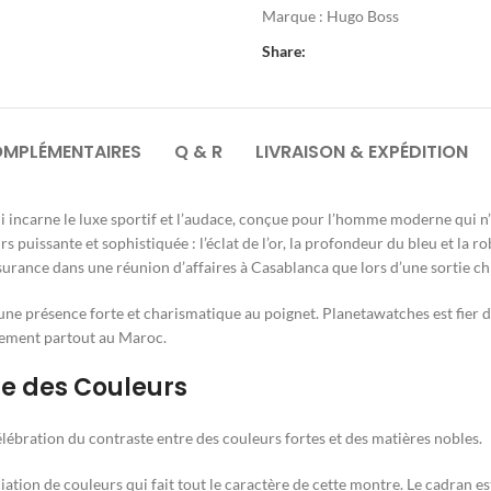
Marque :
Hugo Boss
Share:
OMPLÉMENTAIRES
Q & R
LIVRAISON & EXPÉDITION
i incarne le luxe sportif et l’audace, conçue pour l’homme moderne qui n
urs puissante et sophistiquée : l’éclat de l’or, la profondeur du bleu et la
surance dans une réunion d’affaires à Casablanca que lors d’une sortie c
une présence forte et charismatique au poignet. Planetawatches est fier 
idement partout au Maroc.
te des Couleurs
lébration du contraste entre des couleurs fortes et des matières nobles.
ciation de couleurs qui fait tout le caractère de cette montre. Le cadran e