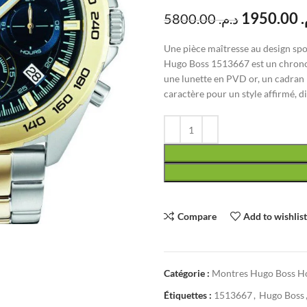
1950.00
م
5800.00
د.م.
Une pièce maîtresse au design spo
Hugo Boss 1513667 est un chronog
une lunette en PVD or, un cadran 
caractère pour un style affirmé, 
Compare
Add to wishlis
Catégorie :
Montres Hugo Boss 
Étiquettes :
1513667
,
Hugo Boss