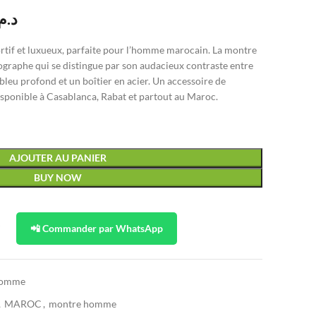
د..
rtif et luxueux, parfaite pour l’homme marocain. La montre
raphe qui se distingue par son audacieux contraste entre
bleu profond et un boîtier en acier. Un accessoire de
disponible à Casablanca, Rabat et partout au Maroc.
AJOUTER AU PANIER
BUY NOW
t
📲 Commander par WhatsApp
Homme
,
MAROC
,
montre homme