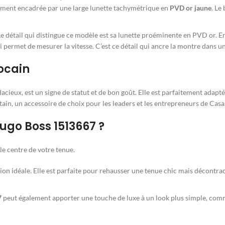
uement encadrée par une large lunette tachymétrique en
PVD or jaune
. Le
e détail qui distingue ce modèle est sa lunette proéminente en PVD or. En
ui permet de mesurer la vitesse. C’est ce détail qui ancre la montre dans u
ocain
dacieux, est un signe de statut et de bon goût. Elle est parfaitement ada
in, un accessoire de choix pour les leaders et les entrepreneurs de Casa
go Boss 1513667 ?
 le centre de votre tenue.
ion idéale. Elle est parfaite pour rehausser une tenue chic mais décontra
7
peut également apporter une touche de luxe à un look plus simple, comme