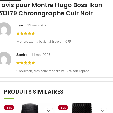
 avis pour
Montre Hugo Boss Ikon
513179 Chronographe Cuir Noir
Ilyas
–
22 mars 2025
Montre zwina bzaf, j’ai trop aimé 💖
Samira
–
11 mai 2025
Choukran, très belle montre w livraison rapide
PRODUITS SIMILAIRES
-54%
-51%