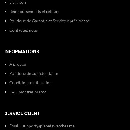
montre Tissot pour homme noire
Livraison
est idéale pour un usage quotidien
Détails
Dateur
ou professionnel. Disponible dès
Remboursements et retours
techniques:
Chronomètre
maintenant sur
Politique de Garantie et Service Après-Vente
Planetawatches.ma
avec garantie
officielle et livraison rapide au
Contactez-nous
Maroc.
INFORMATIONS
À propos
Politique de confidentialité
Conditions d’utilisation
FAQ Montres Maroc
SERVICE CLIENT
Email :
support@planetawatches.ma