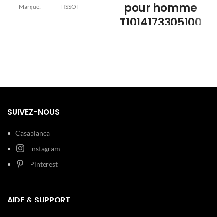
pour homme
Marque:
TISSOT
T1014173305100
Modèle:
PRC200
– Élégance
noire et
Diamètre : 40
mm
précision
Epaisseur : 11
Boîtier:
mm Acier
suisse
inoxydable
Argent
La
montre Tissot pour homme
T1014173305100
incarne le style
SUIVEZ-NOUS
Verre :
moderne et la performance. Issue
Cadran:
Minéral Noir
de la collection PR100, elle se
Casablanca
distingue par son boîtier en acier
inoxydable noir PVD, son
cadran
Largeur : 19
Bracelet:
Instagram
mm Cuir Noir
noir chronographe
et son
bracelet
en maille milanaise noire
, alliant
Pinterest
confort et élégance. Dotée d’un
200 m (20
Etanchéité:
mouvement quartz suisse précis
,
ATM)
elle offre les fonctions heures,
AIDE & SUPPORT
minutes, date et chronomètre.
Type de
Boucle
Étanche jusqu’à 100 mètres, cette
boucle:
déployante