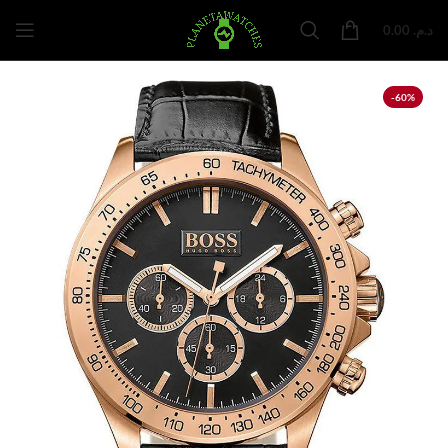
0.00
د.م.
-60%