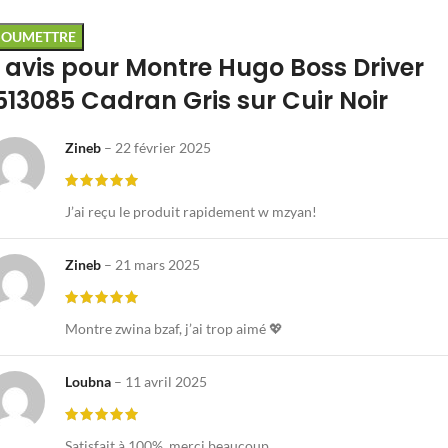
 avis pour
Montre Hugo Boss Driver
513085 Cadran Gris sur Cuir Noir
Zineb
–
22 février 2025
J’ai reçu le produit rapidement w mzyan!
Zineb
–
21 mars 2025
Montre zwina bzaf, j’ai trop aimé 💖
Loubna
–
11 avril 2025
Satisfait à 100%, merci beaucoup