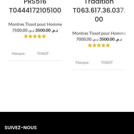
PRS516
Tradition
T0444172105100
T063.617.36.037.
00
Montres Tissot pour Homme
3500.00
د.م.
7500.00
د.م.
Montres Tissot pour Homme
3500.00
د.م.
7000.00
د.م.
Marque:
TISSOT
Marque:
TISSOT
Modèle:
PRS516
Modèle:
Tradition
Diamètre : 40
mm
Diamètre : 42
Epaisseur : 10
Boîtier:
mm
mm Acier
Epaisseur :
inoxydable
Boîtier:
11.1 mm
Argent
Acier
inoxydable
Doré
Verre :
Cadran:
Minéral Noir
SUIVEZ-NOUS
Verre :