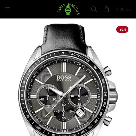
0.00
د.م.
-61%