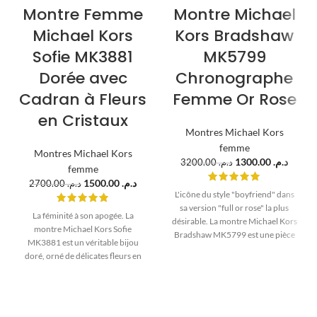
Montre Femme
Montre Michael
Michael Kors
Kors Bradshaw
Sofie MK3881
MK5799
Dorée avec
Chronographe
Cadran à Fleurs
Femme Or Rose
en Cristaux
Montres Michael Kors
femme
Montres Michael Kors
1300.00
د.م.
3200.00
د.م.
femme
1500.00
د.م.
2700.00
د.م.
L'icône du style "boyfriend" dans
sa version "full or rose" la plus
La féminité à son apogée. La
désirable. La montre Michael Kors
montre Michael Kors Sofie
Bradshaw MK5799 est une pièce
MK3881 est un véritable bijou
de caractère. Avec son boîtier de
doré, orné de délicates fleurs en
36mm parfaitement
cristal sur le cadran et d'un
proportionné, son cadran
bracelet pavé. Un cadeau
chronographe détaillé et son
romantique et spectaculaire pour
design monochrome or rose, c'est
la femme marocaine.
un accessoire puissant et