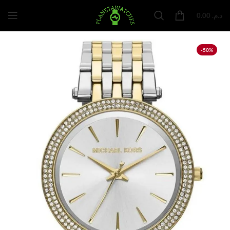
0.00
د.م.
-50%