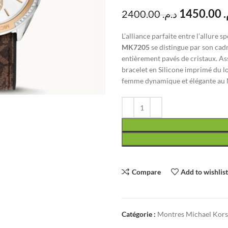
1450.00
م
2400.00
د.م.
L’alliance parfaite entre l’allure 
MK7205
se distingue par son cad
entièrement pavés de cristaux. Ass
bracelet en Silicone imprimé du lo
femme dynamique et élégante au
Compare
Add to wishlis
Catégorie :
Montres Michael Kor