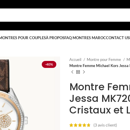
MONTRES POUR COUPLES
À PROPOS
FAQ MONTRES MAROC
CONTACT US
Accueil
Montre pour Femme
M
-40%
Montre Femme Michael Kors Jessa M
Montre Fem
Jessa MK7205
Cristaux et
(
3
avis client)