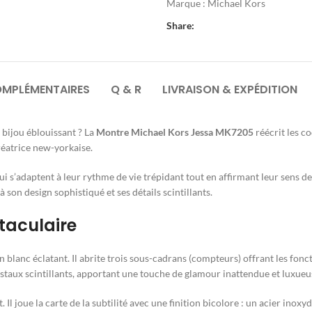
Marque :
Michael Kors
Share:
OMPLÉMENTAIRES
Q & R
LIVRAISON & EXPÉDITION
 bijou éblouissant ? La
Montre Michael Kors Jessa MK7205
réécrit les c
réatrice new-yorkaise.
 s’adaptent à leur rythme de vie trépidant tout en affirmant leur sens d
à son design sophistiqué et ses détails scintillants.
taculaire
 blanc éclatant. Il abrite trois sous-cadrans (compteurs) offrant les fonct
staux scintillants, apportant une touche de glamour inattendue et luxueu
Il joue la carte de la subtilité avec une finition bicolore : un acier inoxy