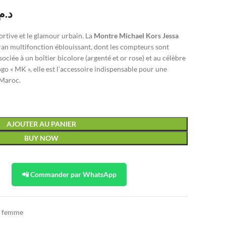
د..
sportive et le glamour urbain. La
Montre Michael Kors Jessa
ran multifonction éblouissant, dont les compteurs sont
ociée à un boîtier bicolore (argenté et or rose) et au célèbre
go « MK », elle est l’accessoire indispensable pour une
 Maroc.
AJOUTER AU PANIER
BUY NOW
t
📲 Commander par WhatsApp
s femme