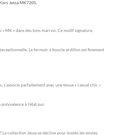
Kors Jessa MK7205
.
go « MK » dans des tons marron. Ce motif signature,
exceptionnelle. Le fermoir à boucle ardillon est finement
 s’associe parfaitement avec une tenue « casual chic »
 polyvalence à l’état pur.
a collection Jessa se décline pour toutes les envies.