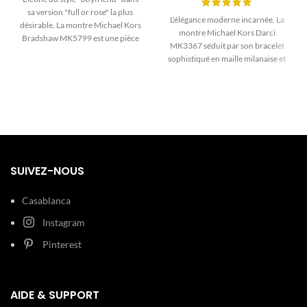
sa version "full or rose" la plus
L'élégance moderne incarnée. La
désirable. La montre Michael Kors
montre Michael Kors Darci
Bradshaw MK5799 est une pièce
MK3367 séduit par son bracelet
de caractère. Avec son boîtier de
sophistiqué en maille milanaise et
36mm parfaitement
sa lunette scintillante. Un bijou en
proportionné, son cadran
acier argenté, chic et
chronographe détaillé et son
contemporain, pour la femme
design monochrome or rose, c'est
marocaine.
un accessoire puissant et
intemporel pour la femme
marocaine moderne.
SUIVEZ-NOUS
Casablanca
Instagram
Pinterest
AIDE & SUPPORT