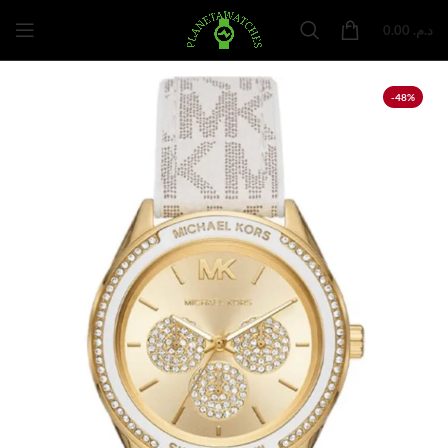
0.00
د.م.
-48%