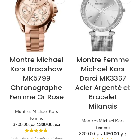
Montre Michael
Montre Femme
Kors Bradshaw
Michael Kors
MK5799
Darci MK3367
Chronographe
Acier Argenté et
Femme Or Rose
Bracelet
Milanais
Montres Michael Kors
femme
Montres Michael Kors
1300.00
د.م.
3200.00
د.م.
femme
1450.00
د.م.
3200.00
د.م.
L'icône du style "boyfriend" dans