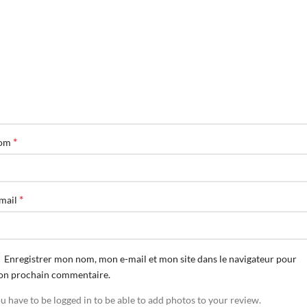
*
om
*
mail
Enregistrer mon nom, mon e-mail et mon site dans le navigateur pour
n prochain commentaire.
u have to be logged in to be able to add photos to your review.