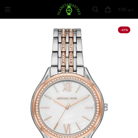
0.00
د.م.
-47%