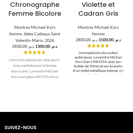
Chronographe
Violette et
Femme Bicolore
Cadran Gris
Montres Michael Kors
Montres Michael Kors
femme
,
Idées Cadeaux Saint
femme
1500.00
د.م.
Valentin Maroc 2026
2800.00
د.م.
1300.00
د.م.
3500.00
د.م.
Une explosion de couleur
audacieuse. La montre Michael
Une icône absolue du style sport-
Kors Darci MK3554, avec son
luxe, parfaite pour la femme
boîtier de 39mm et son bracelet
d'un violet métallique intense, est
marocaine. La montre Michael
une véritable déclaration de style.
Kors Lexington MK5735 est un
Un bijou vibrant pour la femme
chronographe au design puissant
marocaine qui n'a pas froid aux
et sophistiqué. Son boîtier
yeux.
bicolore en acier et or rose est
sublimé par un cadran argenté
classique et sa signature : une
lunette texturée d'inspiration
horlogère. Un best-seller mondial,
disponible à Casablanca et partout
SUIVEZ-NOUS
au Maroc.