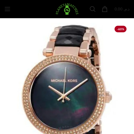
0.00
د.م.
-60%