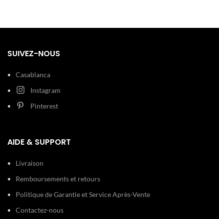
design monochrome or rose, c'est
un accessoire puissant et
intemporel pour la femme
marocaine moderne.
SUIVEZ-NOUS
Casablanca
Instagram
Pinterest
AIDE & SUPPORT
Livraison
Remboursements et retours
Politique de Garantie et Service Après-Vente
Contactez-nous