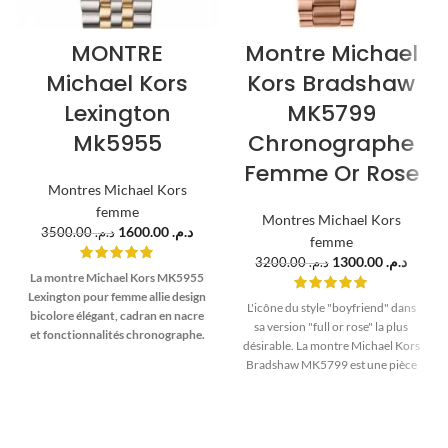
MONTRE
Montre Michael
Michael Kors
Kors Bradshaw
Lexington
MK5799
Mk5955
Chronographe
Femme Or Rose
Montres Michael Kors
femme
Montres Michael Kors
1600.00
د.م.
3500.00
د.م.
femme
1300.00
د.م.
3200.00
د.م.
La montre Michael Kors MK5955
Lexington pour femme allie design
L'icône du style "boyfriend" dans
bicolore élégant, cadran en nacre
sa version "full or rose" la plus
et fonctionnalités chronographe.
désirable. La montre Michael Kors
Disponible sur Planetawatches
Bradshaw MK5799 est une pièce
avec livraison rapide au Maroc.
de caractère. Avec son boîtier de
36mm parfaitement
proportionné, son cadran
chronographe détaillé et son