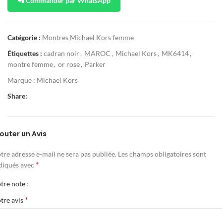
📲 Commander par WhatsApp
Catégorie :
Montres Michael Kors femme
Étiquettes :
cadran noir
,
MAROC
,
Michael Kors
,
MK6414
,
montre femme
,
or rose
,
Parker
Marque :
Michael Kors
Share:
outer un Avis
tre adresse e-mail ne sera pas publiée.
Les champs obligatoires sont
*
diqués avec
tre note
*
tre avis