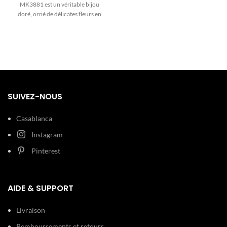
spectaculaire. Son design en PVD
MK3881 est un véritable bijou
or rose est sublimé par un cadran
doré, orné de délicates fleurs en
épuré et sa signature : une lunette
cristal sur le cadran et d'un
éblouissante avec une double
bracelet pavé. Un cadeau
rangée de cristaux scintillants.
romantique et spectaculaire pour
Parfaite pour la femme marocaine
la femme marocaine.
qui aime le raffinement.
SUIVEZ-NOUS
Casablanca
Instagram
Pinterest
AIDE & SUPPORT
Livraison
Remboursements et retours