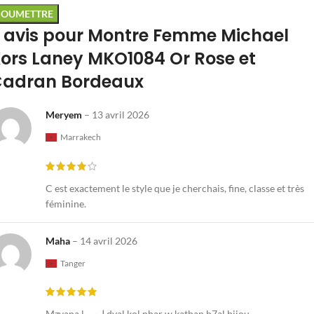
 avis pour
Montre Femme Michael
ors Laney MKO1084 Or Rose et
adran Bordeaux
Meryem
–
13 avril 2026
Marrakech
C est exactement le style que je cherchais, fine, classe et très
féminine.
Maha
–
14 avril 2026
Tanger
Mzyana l لبس dyal kol nhar w katban b7al bijou.