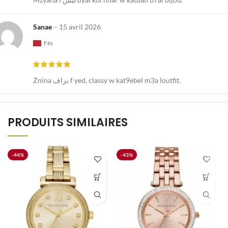
Sanae
–
15 avril 2026
Fès
Znina بزاف f yed, classy w kat9ebel m3a loutfit.
PRODUITS SIMILAIRES
-44%
-43%