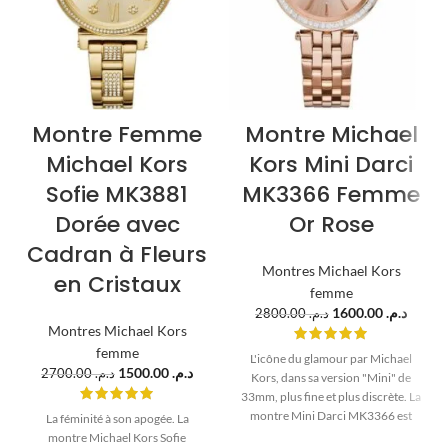
Montre Femme
Montre Michael
Michael Kors
Kors Mini Darci
Sofie MK3881
MK3366 Femme
Dorée avec
Or Rose
Cadran à Fleurs
Montres Michael Kors
en Cristaux
femme
1600.00
د.م.
2800.00
د.م.
Montres Michael Kors
femme
L'icône du glamour par Michael
1500.00
د.م.
2700.00
د.م.
Kors, dans sa version "Mini" de
33mm, plus fine et plus discrète. La
montre Mini Darci MK3366 est
La féminité à son apogée. La
une pièce d'une élégance
montre Michael Kors Sofie