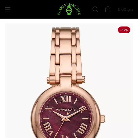
0.00
د.م.
-57%