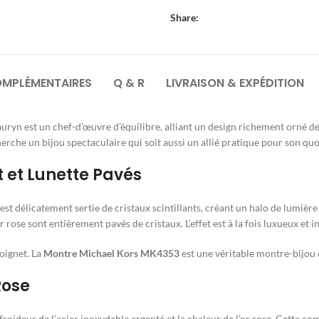
Share:
OMPLÉMENTAIRES
Q & R
LIVRAISON & EXPÉDITION
auryn est un chef-d’œuvre d’équilibre, alliant un design richement orné d
rche un bijou spectaculaire qui soit aussi un allié pratique pour son quo
t et Lunette Pavés
 est délicatement sertie de cristaux scintillants, créant un halo de lumiè
r rose sont entièrement pavés de cristaux. L’effet est à la fois luxueux et 
poignet. La
Montre Michael Kors MK4353
est une véritable montre-bijou q
Rose
a froideur de l’acier inoxydable argenté et la chaleur de l’or rose. Cett