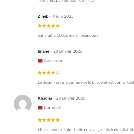
Très chic, parfait pour offrir 😍
Zineb
–
9 juin 2025
Satisfait à 100%, merci beaucoup
Imane
–
28 janvier 2026
Casablanca
Le design est magnifique et le bracelet est confortabl
Khadija
–
29 janvier 2026
Marrakech
Elle est encore plus belle en vrai, je suis très satisfa