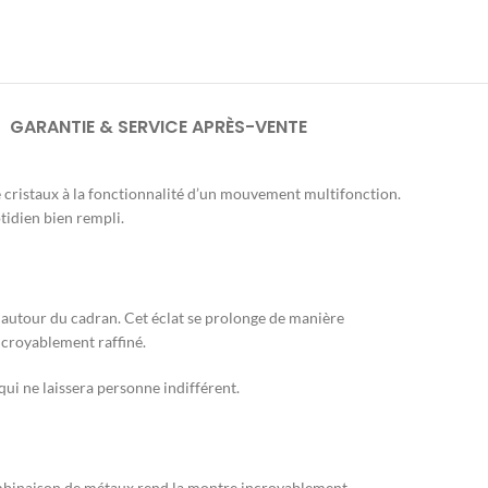
GARANTIE & SERVICE APRÈS-VENTE
e cristaux à la fonctionnalité d’un mouvement multifonction.
tidien bien rempli.
re autour du cadran. Cet éclat se prolonge de manière
incroyablement raffiné.
ui ne laissera personne indifférent.
e combinaison de métaux rend la montre incroyablement