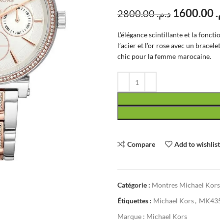
1600.00
م
2800.00
د.م.
L’élégance scintillante et la fon
l’acier et l’or rose avec un bracel
chic pour la femme marocaine.
Compare
Add to wishlis
Catégorie :
Montres Michael Kor
Étiquettes :
Michael Kors
,
MK43
Marque :
Michael Kors