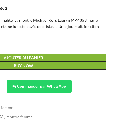
د..
ctionnalité. La montre Michael Kors Lauryn MK4353 marie
et et une lunette pavés de cristaux. Un bijou multifonction
AJOUTER AU PANIER
BUY NOW
t
📲 Commander par WhatsApp
s femme
53
,
montre femme