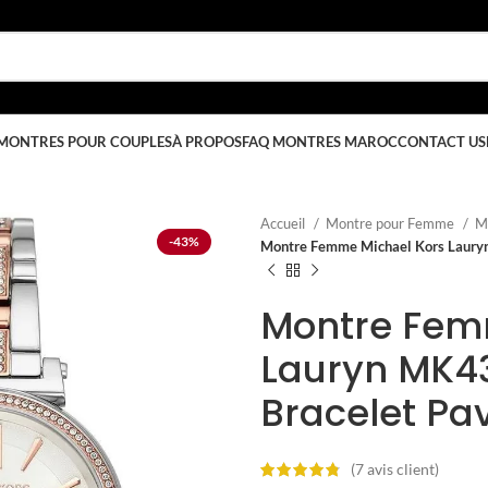
MONTRES POUR COUPLES
À PROPOS
FAQ MONTRES MAROC
CONTACT US
Accueil
Montre pour Femme
M
-43%
Montre Femme Michael Kors Lauryn
Montre Fem
Lauryn MK43
Bracelet Pa
(
7
avis client)