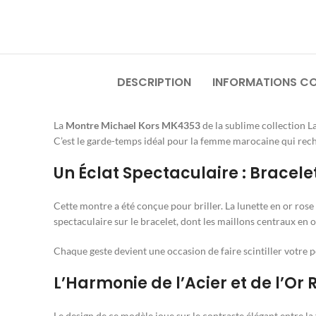
DESCRIPTION
INFORMATIONS C
La
Montre Michael Kors MK4353
de la sublime collection L
C’est le garde-temps idéal pour la femme marocaine qui reche
Un Éclat Spectaculaire : Bracele
Cette montre a été conçue pour briller. La lunette en or rose
spectaculaire sur le bracelet, dont les maillons centraux en o
Chaque geste devient une occasion de faire scintiller votre 
L’Harmonie de l’Acier et de l’Or 
Le design de ce modèle joue sur le contraste élégant entre l