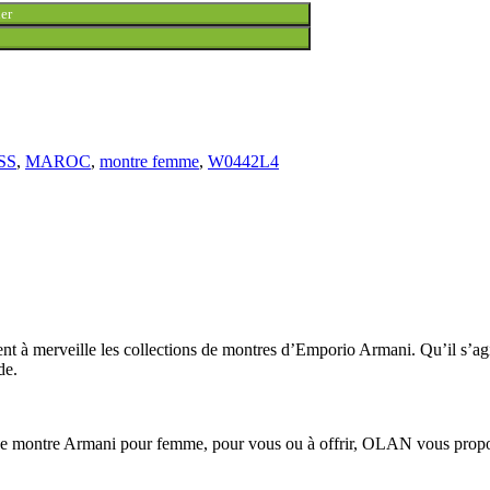
er
SS
,
MAROC
,
montre femme
,
W0442L4
nt à merveille les collections de montres d’Emporio Armani. Qu’il s’agi
de.
montre Armani pour femme, pour vous ou à offrir, OLAN vous propose