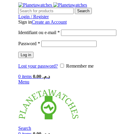
Search
Login / Register
Sign in
Create an Account
Identifiant ou e-mail
*
Password
*
Log in
Lost your password?
Remember me
0
items
0.00
د.م.
Menu
Search
0
items
0.00
د.م.