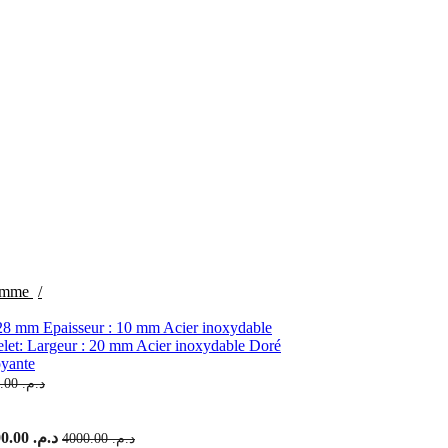
femme
Le prix actuel est : د.م. 1700.00.
4000.00
د.م.
Le prix actuel est :
1900.00
د.م.
Le prix initial était : د.م. 4000.00.
4000.00
د.م.