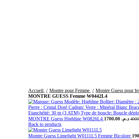
Click to enlarge
Accueil
Montre pour Femme
Montre Guess pour 
MONTRE GUESS Femme W0442L4
MONTRE Guess Highline W0826L4
1700.00
د.م.
Le prix initial était : د.م. 4000.00.
Back to products
Montre Guess Limelight W0111L5 Femme Bicolore