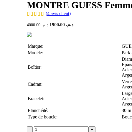
MONTRE GUESS Femme
(
4
avis client)
1900.00
د.م.
Le prix initial était : د.م. 4000.00.
4000.00
د.م.
Marque:
GUE
Modèle:
Park
Diam
Epais
Boîtier:
Acier
Argen
Verre
Cadran:
Arge
Larg
Bracelet:
Acier
Argen
Etanchéité:
30 m
Type de boucle:
Boucl
quantité de MONTRE GUESS Femme W0442L4