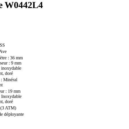
 W0442L4
د.م. 1900.00.
Le prix actuel est : د.م. 1900.00.
SS
 Ave
ètre : 36 mm
seur : 9 mm
 inoxydable
t, doré
 : Minéral
nt
eur : 19 mm
 Inoxydable
t, doré
 (3 ATM)
e déployante