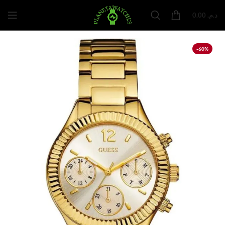
0.00
د.م.
-60%