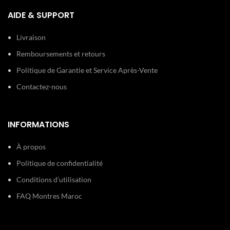
AIDE & SUPPORT
30 m (3
Etanchéité:
ATM)
Livraison
Remboursements et retours
Type de
Boucle
boucle:
simple
Politique de Garantie et Service Après-Vente
Contactez-nous
INFORMATIONS
À propos
Politique de confidentialité
Conditions d’utilisation
FAQ Montres Maroc