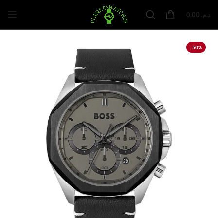
0.00
د.م.
-50%