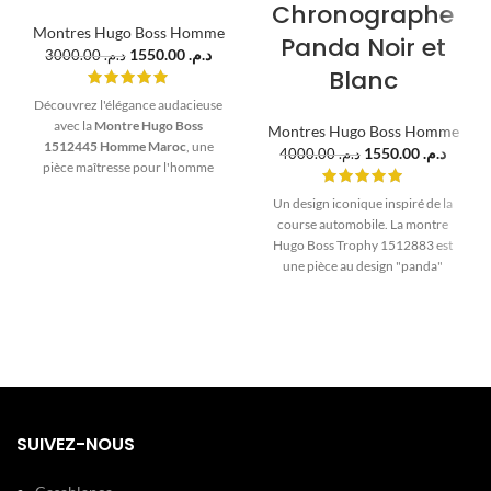
Chronographe
Montres Hugo Boss Homme
Panda Noir et
1550.00
د.م.
3000.00
د.م.
Blanc
Découvrez l'élégance audacieuse
avec la
Montre Hugo Boss
Montres Hugo Boss Homme
1512445 Homme Maroc
, une
1550.00
د.م.
4000.00
د.م.
pièce maîtresse pour l'homme
moderne. Ce chronographe
Un design iconique inspiré de la
sophistiqué, avec son boîtier de
course automobile. La montre
44mm en acier inoxydable et son
Hugo Boss Trophy 1512883 est
cadran blanc éclatant, allie design
une pièce au design "panda"
contemporain et fonctionnalité de
affirmé, avec ses compteurs blancs
haute précision. Parfait pour
éclatants qui contrastent sur un
toutes les occasions, du bureau
cadran noir profond. Entièrement
aux soirées chics . Un symbole de
réalisée en acier inoxydable
statut et de goût impeccable,
robuste, c'est le chronographe
disponible dès maintenant sur
parfait pour l'homme qui apprécie
PlanetaWatches.ma.
un style sportif, graphique et
intemporel.
SUIVEZ-NOUS