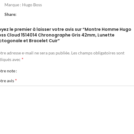
Marque :
Hugo Boss
Share:
oyez le premier à laisser votre avis sur “Montre Homme Hugo
oss Cloud 1514014 Chronographe Gris 42mm, Lunette
ctogonale et Bracelet Cuir”
tre adresse e-mail ne sera pas publiée.
Les champs obligatoires sont
*
diqués avec
tre note
*
tre avis