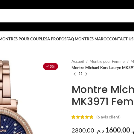
MONTRES POUR COUPLES
À PROPOS
FAQ MONTRES MAROC
CONTACT US
Accueil
Montre pour Femme
M
-43%
Montre Michael Kors Lauryn MK39
Montre Mich
MK3971 Femm
(
6
avis client)
1600.00
م
2800.00
د.م.