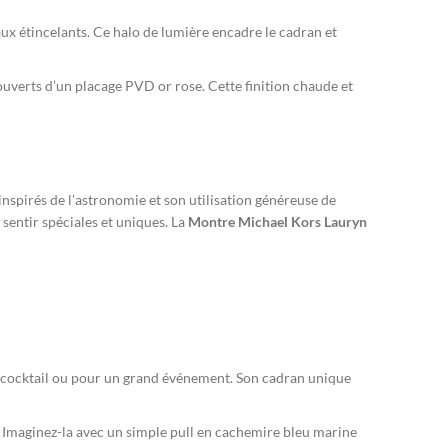
aux étincelants. Ce halo de lumière encadre le cadran et
uverts d’un placage PVD or rose. Cette finition chaude et
inspirés de l’astronomie et son utilisation généreuse de
sentir spéciales et uniques. La
Montre Michael Kors Lauryn
de cocktail ou pour un grand événement. Son cadran unique
 Imaginez-la avec un simple pull en cachemire bleu marine