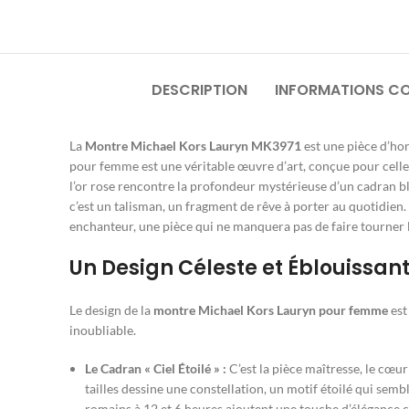
DESCRIPTION
INFORMATIONS C
La
Montre Michael Kors Lauryn MK3971
est une pièce d’hor
pour femme est une véritable œuvre d’art, conçue pour celles 
l’or rose rencontre la profondeur mystérieuse d’un cadran ble
c’est un talisman, un fragment de rêve à porter au quotidie
enchanteur, une pièce qui ne manquera pas de faire tourner le
Un Design Céleste et Éblouissan
Le design de la
montre Michael Kors Lauryn pour femme
est
inoubliable.
Le Cadran « Ciel Étoilé » :
C’est la pièce maîtresse, le cœur
tailles dessine une constellation, un motif étoilé qui semb
romains à 12 et 6 heures ajoutent une touche d’élégance c