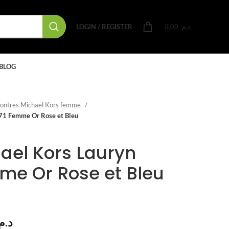
LOGIN / REGISTER
0.00
د.م.
BLOG
ontres Michael Kors femme
71 Femme Or Rose et Bleu
ael Kors Lauryn
e Or Rose et Bleu
د..