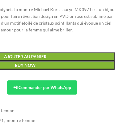
 poignet. La montre Michael Kors Lauryn MK3971 est un bijou
 pour faire rêver. Son design en PVD or rose est sublimé par
d’un motif étoilé de cristaux scintillants qui évoque un ciel
lamour pour la femme qui aime briller.
AJOUTER AU PANIER
BUY NOW
t
📲 Commander par WhatsApp
s femme
71
,
montre femme