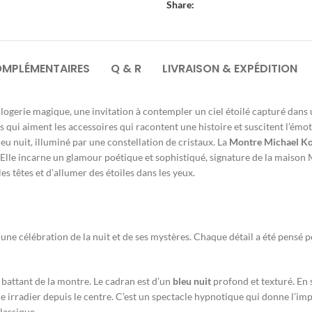
Share:
OMPLÉMENTAIRES
Q & R
LIVRAISON & EXPÉDITION
logerie magique, une invitation à contempler un ciel étoilé capturé dans u
qui aiment les accessoires qui racontent une histoire et suscitent l’émot
u nuit, illuminé par une constellation de cristaux. La
Montre Michael K
n. Elle incarne un glamour poétique et sophistiqué, signature de la mais
s têtes et d’allumer des étoiles dans les yeux.
t
 une célébration de la nuit et de ses mystères. Chaque détail a été pensé p
 battant de la montre. Le cadran est d’un
bleu nuit
profond et texturé. En 
le irradier depuis le centre. C’est un spectacle hypnotique qui donne l’imp
lassique.