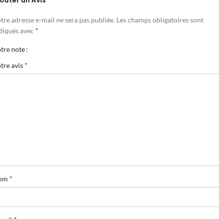
outer un Avis
tre adresse e-mail ne sera pas publiée.
Les champs obligatoires sont
*
diqués avec
tre note
*
tre avis
*
om