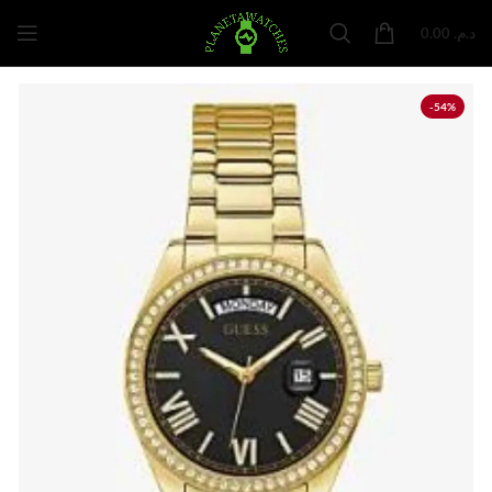
0.00
د.م.
-54%