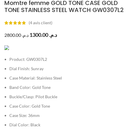
Momtre femme GOLD TONE CASE GOLD
TONE STAINLESS STEEL WATCH GW0307L2
(
4
avis client)
1300.00
د.م.
2800.00
د.م.
Product:
GW0307L2
Dial Finish:
Sunray
Case Material:
Stainless Steel
Band Color:
Gold Tone
Buckle/Clasp:
Pilot Buckle
Case Color:
Gold Tone
Case Size:
36mm
Dial Color:
Black