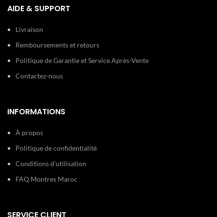
AIDE & SUPPORT
Type de
Boucle
Type de
Boucle
boucle:
simple
boucle:
déployante
Livraison
Remboursements et retours
Politique de Garantie et Service Après-Vente
Contactez-nous
INFORMATIONS
À propos
Politique de confidentialité
Conditions d’utilisation
FAQ Montres Maroc
SERVICE CLIENT