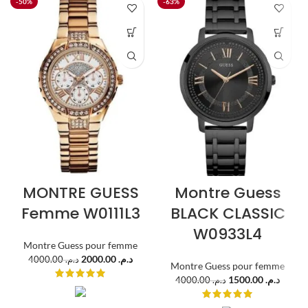
-50%
-63%
MONTRE GUESS
Montre Guess
Femme W0111L3
BLACK CLASSIC
W0933L4
Montre Guess pour femme
2000.00
د.م.
4000.00
د.م.
Montre Guess pour femme
1500.00
د.م.
4000.00
د.م.